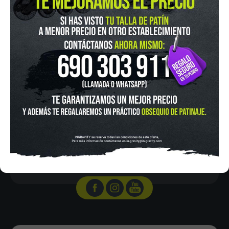
IN-GRAVITY MADRID RETIRO
Pza. Mariano de Cavia, 2
Tel.:
915 524 553
in-gravity@in-gravity.com
HORARIO
Lunes a Viernes de 12:00 - 20:30
Sabado De 10:00 - 20:30
Domingo 10:00-15:00