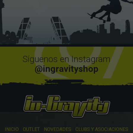
Síguenos en Instagram
@ingravityshop
INICIO
OUTLET
NOVEDADES
CLUBS Y ASOCIACIONES