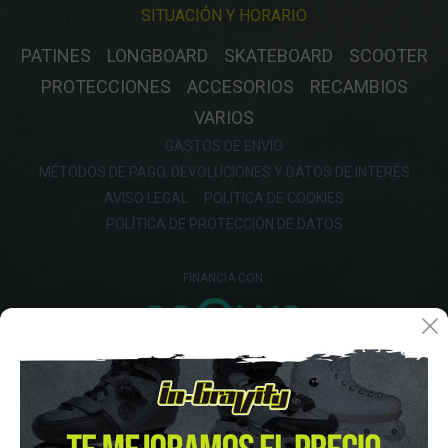
SITUACIÓN Y HORARIO
PATINES
LONGBOARD
SKATEBOARD
SCOOTER
PROTECCIONES
ACCESORIOS
RECAMBIOS
VARIOS
GASTOS DE ENVIO
MÉTODOS DE PAGO, DEVOLUCIONES Y DATOS DE INTERÉS
AVISO LEGAL
POLÍTICA DE COOKIES
POLÍTICA DE PROTECCIÓN DE DATOS
FINANCIA CON: