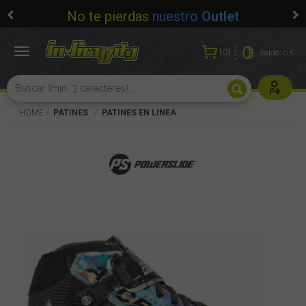
No te pierdas
nuestro
Outlet
0
Toggle
Saldo:
0 €
navigation
Usuarios r
HOME
PATINES
PATINES EN LINEA