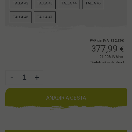
TALLA 42
TALLA 43
TALLA 44
TALLA 45
TALLA 46
TALLA 47
PVP sin IVA:
312,39€
377,99
€
21.00%
IVAinc.
Tienda de patines y longboard
-
+
AÑADIR A CESTA