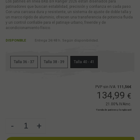
Los patines en línea BKB B9 Ranger 2026 están diseñados para
patinadores que buscan estabilidad, precisión y confianza en cada paso.
Con una carcasa dura y resistente, un sistema de ajuste de doble talla y
un marco rígido de aluminio, ofrecen una transferencia de potencia fluida
y un control confiable para el patinaje urbano, freeride y de
acondicionamiento físico.
DISPONIBLE
Entrega 24/48 h. Según disponibilidad.
Talla 36 - 37
Talla 38 - 39
Talla 40 - 41
PVP sin IVA:
111,56€
134,99
€
21.00%
IVAinc.
Tienda de patines y longboard
-
+