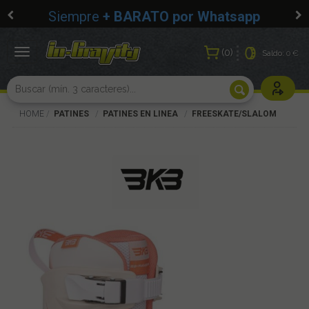
Siempre
+ BARATO por Whatsapp
0
Toggle
Saldo:
0 €
navigation
Usuarios r
HOME
PATINES
PATINES EN LINEA
FREESKATE/SLALOM