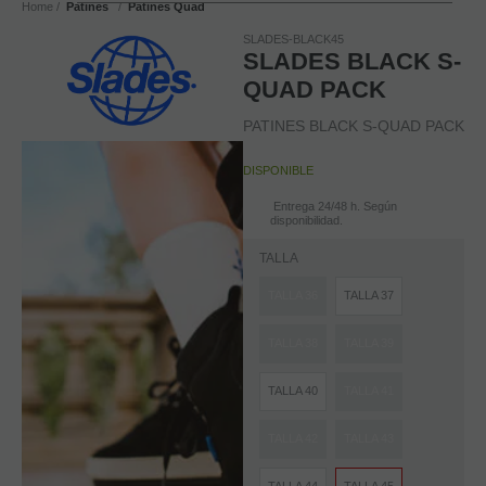
Home
Patines
Patines Quad
SLADES-BLACK45
SLADES BLACK S-
QUAD PACK
PATINES BLACK S-QUAD PACK
DISPONIBLE
Entrega 24/48 h. Según
disponibilidad.
TALLA
TALLA 36
TALLA 37
TALLA 38
TALLA 39
TALLA 40
TALLA 41
TALLA 42
TALLA 43