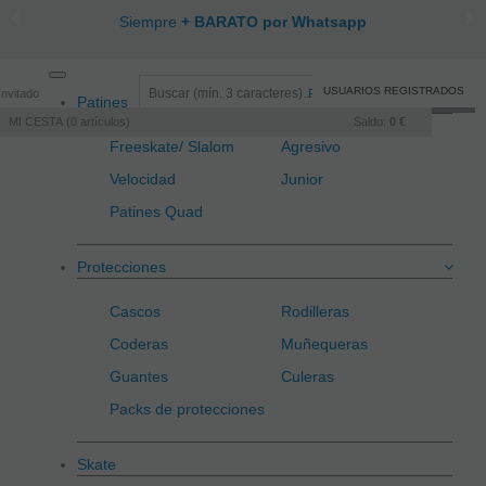
Siempre
+ BARATO por Whatsapp
Toggle
USUARIOS REGISTRADOS
Invitado
Registro
/
Iniciar sesión
Patines
navigation
MI CESTA
0
artículos
Saldo:
0 €
Freeskate/ Slalom
Agresivo
Velocidad
Junior
Patines Quad
Protecciones
Cascos
Rodilleras
Coderas
Muñequeras
Guantes
Culeras
Packs de protecciones
Skate