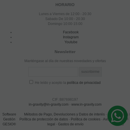
HORARIO
Lunes a Viernes de 12:00 - 20:30
Sabado De 10:00 - 20:30
Domingo 10:00-15:00
Facebook
Instagram
Youtube
Newsletter
Manténgase al día de nuestras novedades y ofertas
He leído y acepto la
política de privacidad
CIF: B87698197
in-gravity@in-gravity.com
-
www.in-gravity.com
Software
Métodos de Pago, Devoluciones y Datos de interés
-
0.128 seg /
Gestión
Política de protección de datos
-
Política de cookies
-
Aviso
92 sql
/ 4
GESIO®
legal
-
Gastos de envío
MB