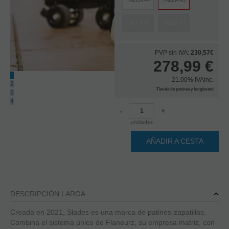
TALLA 44
TALLA 45
TALLA 46
TALLA 47
PVP sin IVA:
230,57€
278,99
€
1
21.00%
IVAinc.
2
Tienda de patines y longboard
3
4
-
+
unidades
AÑADIR A CESTA
DESCRIPCIÓN LARGA
Creada en 2021, Slades es una marca de patines-zapatillas.
Combina el sistema único de Flaneurz, su empresa matriz, con