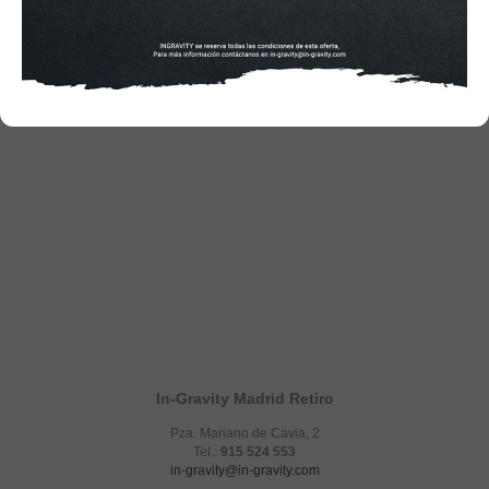
In-Gravity Madrid Retiro
Pza. Mariano de Cavia, 2
Tel.:
915 524 553
in-gravity@in-gravity.com