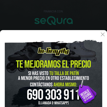
FINANCIA CON:
IN-GRAVITY MADRID RETIRO
Pza. Mariano de Cavia, 2
Tel.:
915 524 553
in-gravity@in-gravity.com