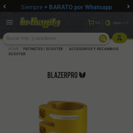
Siempre
+ BARATO por Whatsapp
0
Toggle
Saldo:
0 €
navigation
Usuarios r
HOME
PATINETES / SCOOTER
ACCESORIOS Y RECAMBIOS
SCOOTER