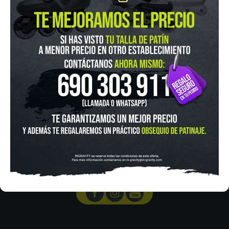
IN-GRAVITY MADRID RETIRO
Pza. Mariano de Cavia, 2
Tel.:
915 524 553
in-gravity@in-gravity.com
HORARIO
Lunes a Viernes de 12:00 - 20:30
Sabado De 10:00 - 20:30
Domingo 10:00-15:00