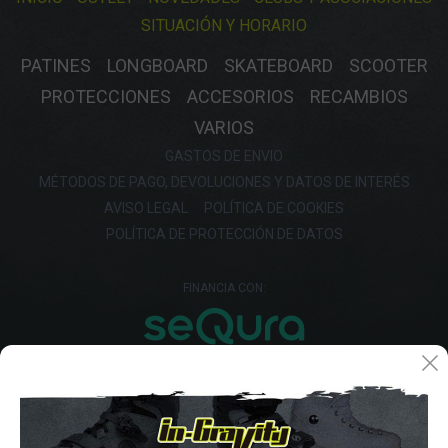
SITUACIÓN Y HORARIO
PATINES
LONGBOARD
SKATEBOARD
SCOOTER
PROTECCIONES
ACCESORIOS
RECAMBIOS
VARIOS
GASTOS DE ENVIO
MÉTODOS DE PAGO, DEVOLUCIONES Y DATOS DE INTERÉS
AVISO LEGAL
POLÍTICA DE COOKIES
POLÍTICA DE PROTECCIÓN DE DATOS
FINANCIA CON: