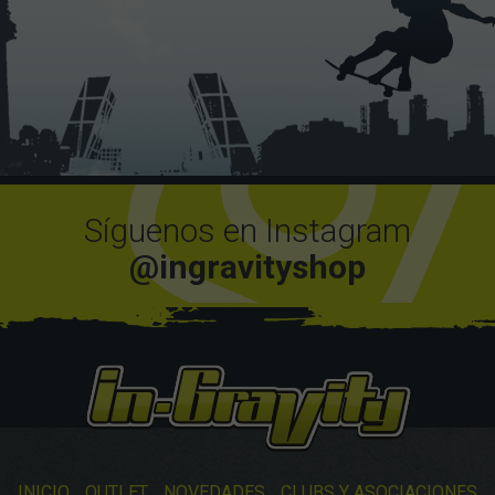
Síguenos en Instagram
@ingravityshop
INICIO
OUTLET
NOVEDADES
CLUBS Y ASOCIACIONES