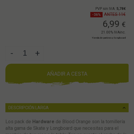
PVP sin IVA:
5,78€
ANTES 11€
-36%
6,99
€
21.00%
IVAinc.
Tienda de patines y longboard
-
+
AÑADIR A CESTA
DESCRIPCIÓN LARGA
Los pack de
Hardware
de Blood Orange son la tornillería
alta gama de Skate y Longboard que necesitas para el