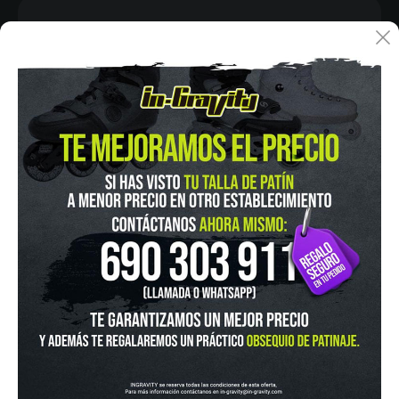
IN-GRAVITY MADRID RETIRO
Pza. Mariano de Cavia, 2
Tel.:
915 524 553
in-gravity@in-gravity.com
HORARIO
Lunes a Viernes de 12:00 - 20:30
Sabado De 10:00 - 20:30
Domingo 10:00-15:00