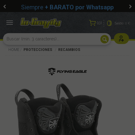
Siempre
+ BARATO por Whatsapp
0
Toggle
Saldo:
0 €
navigation
Usuarios r
HOME
PROTECCIONES
RECAMBIOS