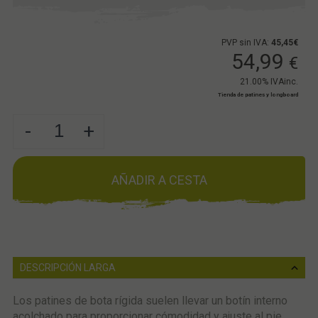
PVP sin IVA:
45,45€
54,99
€
21.00%
IVAinc.
Tienda de patines y longboard
-
+
AÑADIR A CESTA
DESCRIPCIÓN LARGA
Los patines de bota rígida suelen llevar un botín interno
acolchado para proporcionar cómodidad y ajuste al pie