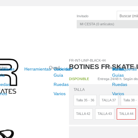
Invitado
MI CESTA
0
artículos
FR-INT-LINP-BLACK-44
BOTINES FR SKATE 
sivo
Quad
Velocidad / Fit
resivo
dilleras
Herramientas
Velocidad
Coderas
Junior
Muñequeras
Varios
ía
Guía
Guías
DISPONIBLE
Entrega 24/48 h. Según disp
uedas
Ruedas
Ruedas
TALLA
rios
Varios
Varios
Talla 35 - 36
TALLA 37
Talla 38 -
TALLA 42
TALLA 43
TALLA 44