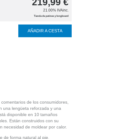
219,99
€
21.00%
IVAinc.
Tienda de patines y longboard
AÑADIR A CESTA
s comentarios de los consumidores,
n una lengüeta reforzada y una
está disponible en 10 tamaños
bles. Están construidos con su
in necesidad de moldear por calor.
e de forma natural al pie.