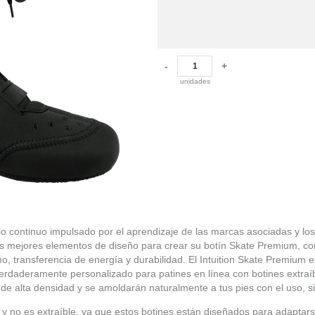
-
+
unidades
o continuo impulsado por el aprendizaje de las marcas asociadas y lo
us mejores elementos de diseño para crear su botín Skate Premium, co
o, transferencia de energía y durabilidad. El Intuition Skate Premium 
 verdaderamente personalizado para patines en línea con botines extraí
de alta densidad y se amoldarán naturalmente a tus pies con el uso, s
ín y no es extraíble, ya que estos botines están diseñados para adaptars