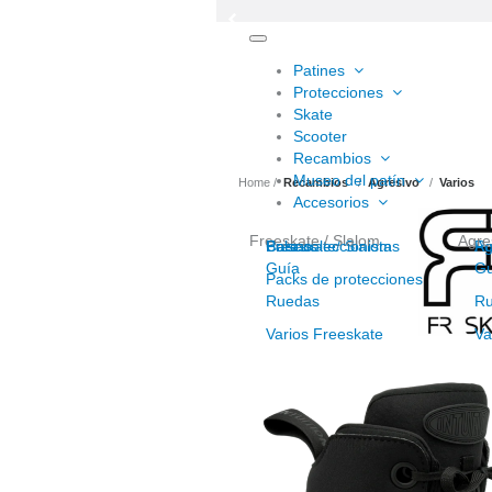
Toggle
navigation
Patines
Protecciones
Skate
Scooter
Recambios
Museo del patín
Home
Recambios
Agresivo
Varios
Accesorios
Freeskate / Slalom
Agre
Freeskate/ Slalom
Cascos
Para coleccionistas
Bolsas
Ag
Ro
Guía
Gu
Packs de protecciones
Ruedas
R
Varios Freeskate
Va