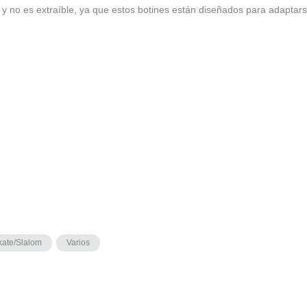
ín y no es extraíble, ya que estos botines están diseñados para adaptars
kate/Slalom
Varios