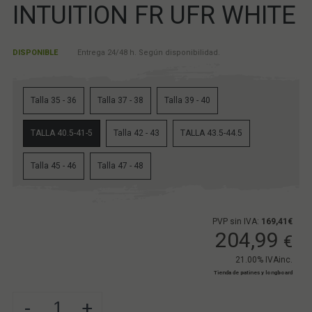
INTUITION FR UFR WHITE
DISPONIBLE
Entrega 24/48 h. Según disponibilidad.
Talla 35 - 36
Talla 37 - 38
Talla 39 - 40
TALLA 40.5-41-5
Talla 42 - 43
TALLA 43.5-44.5
Talla 45 - 46
Talla 47 - 48
PVP sin IVA:
169,41€
204,99
€
21.00%
IVAinc.
Tienda de patines y longboard
-
+