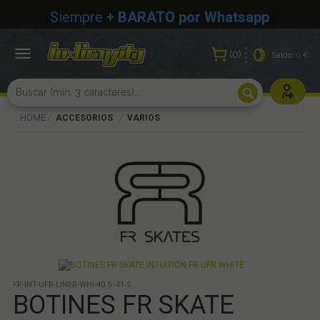
Siempre
+ BARATO por Whatsapp
0
Toggle
Saldo:
0 €
navigation
Usuarios r
HOME
ACCESORIOS
VARIOS
FR-INT-UFR-LINER-WHI-40.5 -41-5
BOTINES FR SKATE