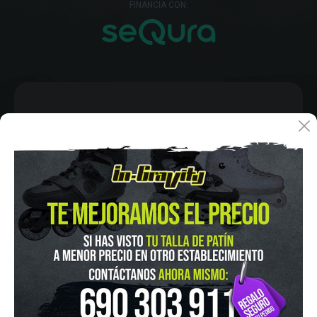
FINANCIA CON:
IN-GRAVITY MADRID RETIRO
Pza. Mariano de Cavia, 2
Tel.:
915 524 553
in-gravity@in-gravity.com
HORARIO
Lunes a Viernes de 12:00 - 20:30