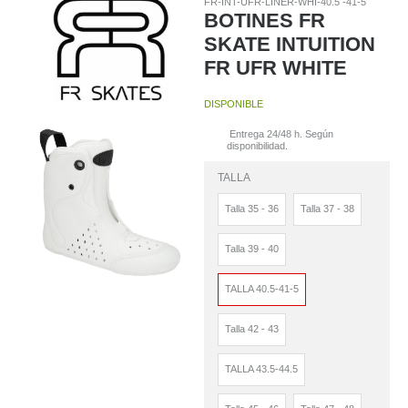
FR-INT-UFR-LINER-WHI-40.5 -41-5
BOTINES FR
SKATE INTUITION
FR UFR WHITE
DISPONIBLE
Entrega 24/48 h. Según
disponibilidad.
TALLA
Talla 35 - 36
Talla 37 - 38
Talla 39 - 40
TALLA 40.5-41-5
Talla 42 - 43
TALLA 43.5-44.5