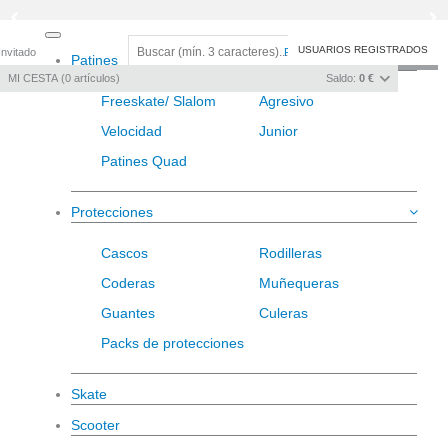
Toggle
USUARIOS REGISTRADOS
Invitado
Registro
/
Iniciar sesión
Patines
navigation
MI CESTA
0
artículos
Saldo:
0 €
Freeskate/ Slalom
Agresivo
Velocidad
Junior
Patines Quad
Protecciones
Cascos
Rodilleras
Coderas
Muñequeras
Guantes
Culeras
Packs de protecciones
Skate
Scooter