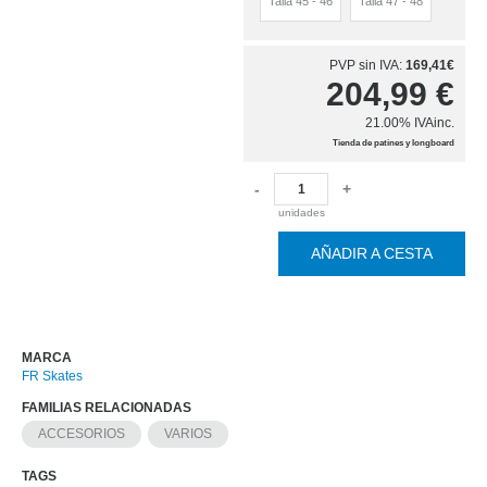
Talla 45 - 46
Talla 47 - 48
PVP sin IVA:
169,41€
204,99
€
21.00%
IVAinc.
Tienda de patines y longboard
-
+
unidades
AÑADIR A CESTA
MARCA
FR Skates
FAMILIAS RELACIONADAS
ACCESORIOS
VARIOS
TAGS