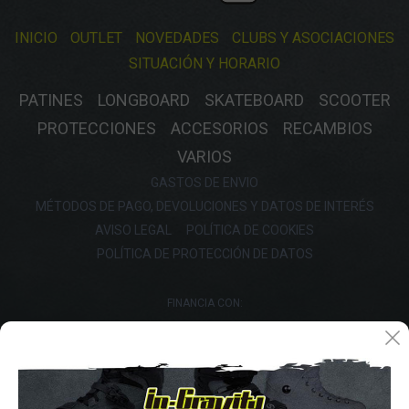
INICIO
OUTLET
NOVEDADES
CLUBS Y ASOCIACIONES
SITUACIÓN Y HORARIO
PATINES
LONGBOARD
SKATEBOARD
SCOOTER
PROTECCIONES
ACCESORIOS
RECAMBIOS
VARIOS
GASTOS DE ENVIO
MÉTODOS DE PAGO, DEVOLUCIONES Y DATOS DE INTERÉS
AVISO LEGAL
POLÍTICA DE COOKIES
POLÍTICA DE PROTECCIÓN DE DATOS
FINANCIA CON: