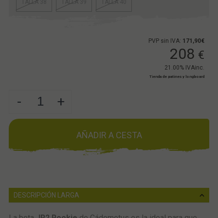
TALLA 38
TALLA 39
TALLA 40
PVP sin IVA:
171,90€
208
€
21.00%
IVAinc.
Tienda de patines y longboard
-
+
AÑADIR A CESTA
DESCRIPCIÓN LARGA
La bota
JR2
Rookie
de Cádomotus es la ideal para que