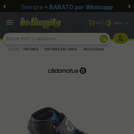
Siempre
+ BARATO por Whatsapp
0
Toggle
Saldo:
0 €
navigation
Usuarios r
HOME
PATINES
PATINES EN LINEA
VELOCIDAD