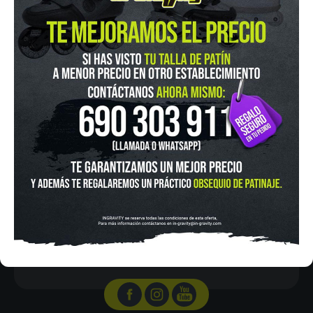
IN-GRAVITY MADRID RETIRO
Pza. Mariano de Cavia, 2
Tel.:
915 524 553
in-gravity@in-gravity.com
HORARIO
Lunes a Viernes de 12:00 - 20:30
Sabado De 10:00 - 20:30
Domingo 10:00-15:00