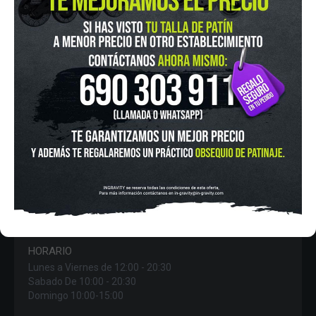
IN-GRAVITY MADRID RETIRO
Pza. Mariano de Cavia, 2
Tel.:
915 524 553
in-gravity@in-gravity.com
HORARIO
Lunes a Viernes de 12:00 - 20:30
Sabado De 10:00 - 20:30
Domingo 10:00-15:00