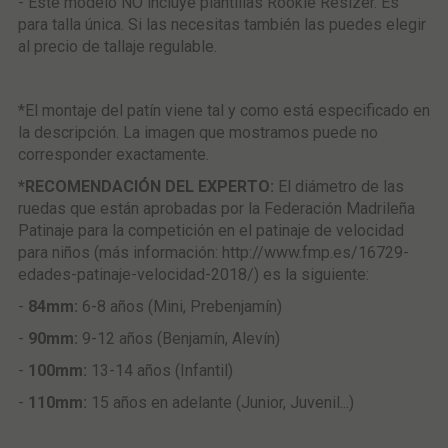
- Este modelo NO incluye plantillas Rookie Resizer. Es
para talla única. Si las necesitas también las puedes elegir
al precio de tallaje regulable.
*El montaje del patín viene tal y como está especificado en
la descripción. La imagen que mostramos puede no
corresponder exactamente.
*RECOMENDACIÓN DEL EXPERTO:
El diámetro de las
ruedas que están aprobadas por la Federación Madrileña
Patinaje para la competición en el patinaje de velocidad
para niños (más información: http://www.fmp.es/16729-
edades-patinaje-velocidad-2018/) es la siguiente:
-
84mm:
6-8 años (Mini, Prebenjamín)
-
90mm:
9-12 años (Benjamín, Alevín)
-
100mm:
13-14 años (Infantil)
-
110mm:
15 años en adelante (Junior, Juvenil...)