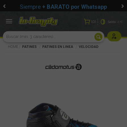
Siempre
+ BARATO por Whatsapp
0
Toggle
Saldo:
0 €
navigation
Usuarios r
HOME
PATINES
PATINES EN LINEA
VELOCIDAD