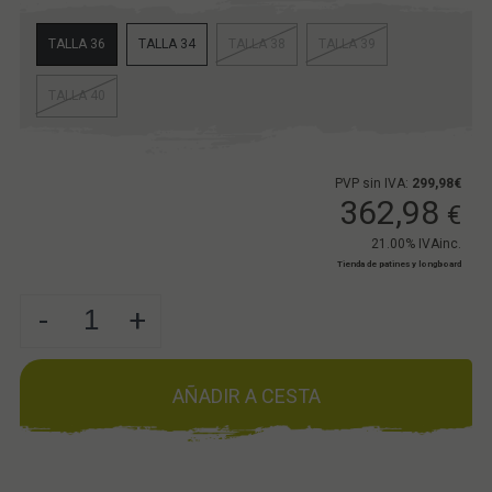
TALLA 36
TALLA 34
TALLA 38
TALLA 39
TALLA 40
PVP sin IVA:
299,98€
362,98
€
21.00%
IVAinc.
Tienda de patines y longboard
-
+
AÑADIR A CESTA