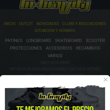
INICIO
OUTLET
NOVEDADES
CLUBS Y ASOCIACIONES
SITUACIÓN Y HORARIO
PATINES
LONGBOARD
SKATEBOARD
SCOOTER
PROTECCIONES
ACCESORIOS
RECAMBIOS
VARIOS
GASTOS DE ENVIO
MÉTODOS DE PAGO, DEVOLUCIONES Y DATOS DE INTERÉS
AVISO LEGAL
POLÍTICA DE COOKIES
POLÍTICA DE PROTECCIÓN DE DATOS
FINANCIA CON: