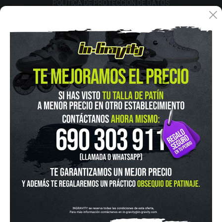
POLÍTICA DE PROTECCIÓN DE DATOS
FINANCIA CON:
IN-GRAVITY MADRID RETIRO
Pza. Mariano de Cavia, 2
Tel.:
915 524 553
in-gravity@in-gravity.com