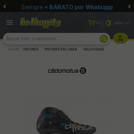
Siempre
+ BARATO por Whatsapp
0
Toggle
Saldo:
0 €
navigation
Usuarios r
HOME
PATINES
PATINES EN LINEA
VELOCIDAD