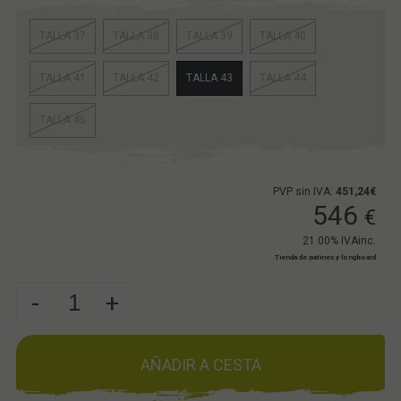
TALLA 37
TALLA 38
TALLA 39
TALLA 40
TALLA 41
TALLA 42
TALLA 43
TALLA 44
TALLA 45
PVP sin IVA:
451,24€
546
€
21.00%
IVAinc.
Tienda de patines y longboard
-
+
AÑADIR A CESTA