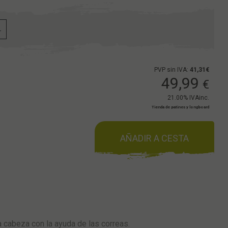
L
PVP sin IVA:
41,31€
49,99
€
21.00%
IVAinc.
Tienda de patines y longboard
AÑADIR A CESTA
a cabeza con la ayuda de las correas.