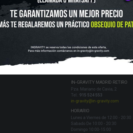
UTLET
NOVEDADES
CLUBS Y ASOCIACIONES
SITUACIÓN 
SKATEBOARD
SCOOTER
PROTECCIONES
ACCESORI
VOLUCIONES Y DATOS DE INTERÉS
AVISO LEGAL
POLÍTICA DE CO
FINANCIA CON:
IN-GRAVITY MADRID RETIRO
Pza. Mariano de Cavia, 2
Tel.:
915 524 553
in-gravity@in-gravity.com
HORARIO
Lunes a Viernes de 12:00 - 20:30
Sabado De 10:00 - 20:30
Domingo 10:00-15:00