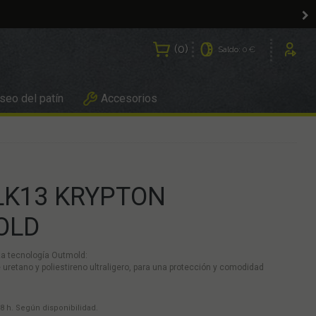
0
Saldo:
0 €
Usuarios
eo del patín
Accesorios
LK13 KRYPTON
OLD
za tecnología Outmold:
 uretano y poliestireno ultraligero, para una protección y comodidad
8 h. Según disponibilidad.