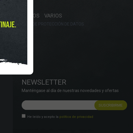
Y HORARIO
OS
RECAMBIOS
VARIOS
OKIES
POLÍTICA DE PROTECCIÓN DE DATOS
NEWSLETTER
Manténgase al día de nuestras novedades y ofertas
He leído y acepto la
política de privacidad