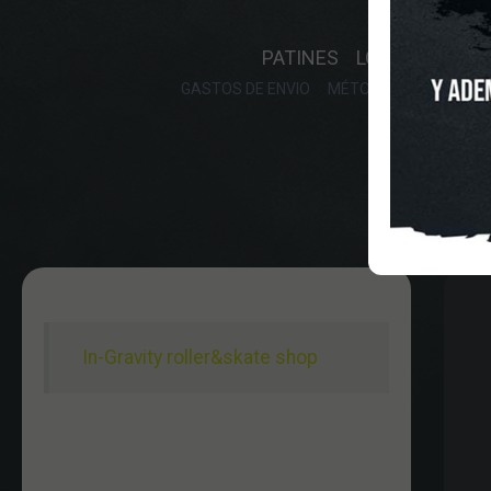
INICIO
O
PATINES
LONGBOARD
GASTOS DE ENVIO
MÉTODOS DE PAGO, DE
In-Gravity roller&skate shop