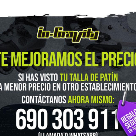
guenos en Instagram
@ingravitys