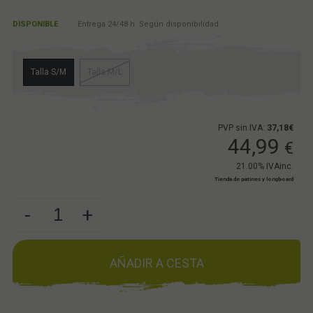
DISPONIBLE
Entrega 24/48 h. Según disponibilidad.
Talla S/M
Talla M/L
PVP sin IVA:
37,18€
44,99
€
21.00%
IVAinc.
Tienda de patines y longboard
-
+
AÑADIR A CESTA