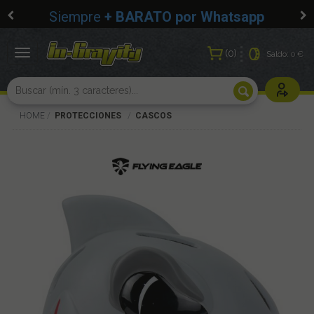
Siempre
+ BARATO por Whatsapp
0
Toggle
Saldo:
0 €
navigation
Usuarios r
HOME
PROTECCIONES
CASCOS