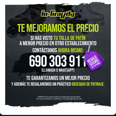
IN-GRAVITY MADRID RETIRO
Pza. Mariano de Cavia, 2
Tel.:
915 524 553
in-gravity@in-gravity.com
HORARIO
Lunes a Viernes de 12:00 - 20:30
Sabado De 10:00 - 20:30
Domingo 10:00-15:00