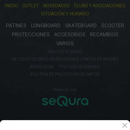
INICIO
OUTLET
NOVEDADES
CLUBS Y ASOCIACIONES
SITUACIÓN Y HORARIO
PATINES
LONGBOARD
SKATEBOARD
SCOOTER
PROTECCIONES
ACCESORIOS
RECAMBIOS
VARIOS
GASTOS DE ENVIO
MÉTODOS DE PAGO, DEVOLUCIONES Y DATOS DE INTERÉS
AVISO LEGAL
POLÍTICA DE COOKIES
POLÍTICA DE PROTECCIÓN DE DATOS
FINANCIA CON: