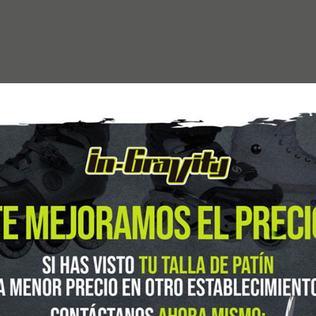
guenos en Instagram
@ingravitys