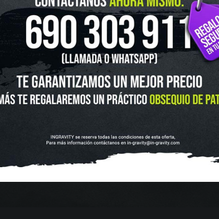
UTLET
NOVEDADES
CLUBS Y ASOCIACIONES
SITUACIÓN 
SKATEBOARD
SCOOTER
PROTECCIONES
ACCESORI
VOLUCIONES Y DATOS DE INTERÉS
AVISO LEGAL
POLÍTICA DE CO
FINANCIA CON: