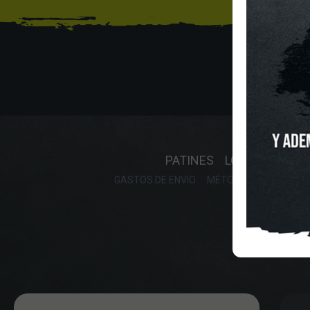
INICIO
O
PATINES
LONGBOARD
GASTOS DE ENVIO
MÉTODOS DE PAGO, DE