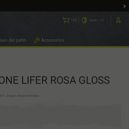
0
Saldo:
0 €
Usuarios
eo del patín
Accesorios
ONE LIFER ROSA GLOSS
8 h. Según disponibilidad.