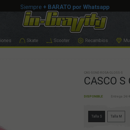
Siempre
+ BARATO por Whatsapp
iones
Skate
Scooter
Recambios
Mus
CAS-SONE-ROSA-GLOSS-S
CASCO S 
DISPONIBLE
Entrega 24/4
Talla S
Talla M