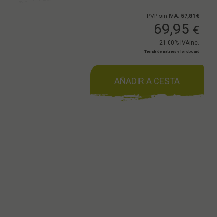
PVP sin IVA:
57,81€
69,95
€
21.00%
IVAinc.
Tienda de patines y longboard
AÑADIR A CESTA