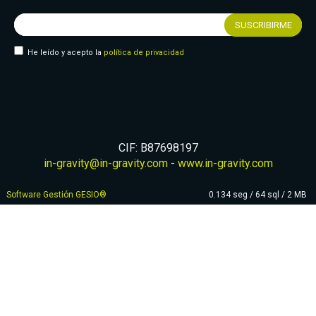
He leído y acepto la
política de privacidad
CIF: B87698197
in-gravity@in-gravity.com
-
www.in-gravity.com
Software Gestión
GESIO®
0.134 seg /
64 sql
/ 2 MB