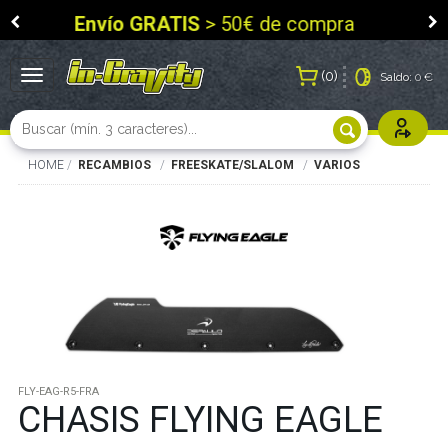
Envío GRATIS
> 50€ de compra
0
Toggle
Saldo:
0 €
navigation
Usuarios r
HOME
RECAMBIOS
FREESKATE/SLALOM
VARIOS
FLY-EAG-R5-FRA
CHASIS FLYING EAGLE