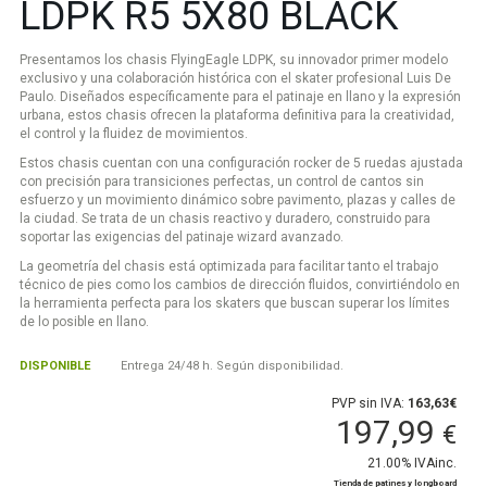
LDPK R5 5X80 BLACK
Presentamos los chasis FlyingEagle LDPK, su innovador primer modelo
exclusivo y una colaboración histórica con el skater profesional Luis De
Paulo. Diseñados específicamente para el patinaje en llano y la expresión
urbana, estos chasis ofrecen la plataforma definitiva para la creatividad,
el control y la fluidez de movimientos.
Estos chasis cuentan con una configuración rocker de 5 ruedas ajustada
con precisión para transiciones perfectas, un control de cantos sin
esfuerzo y un movimiento dinámico sobre pavimento, plazas y calles de
la ciudad. Se trata de un chasis reactivo y duradero, construido para
soportar las exigencias del patinaje wizard avanzado.
La geometría del chasis está optimizada para facilitar tanto el trabajo
técnico de pies como los cambios de dirección fluidos, convirtiéndolo en
la herramienta perfecta para los skaters que buscan superar los límites
de lo posible en llano.
DISPONIBLE
Entrega 24/48 h. Según disponibilidad.
PVP sin IVA:
163,63€
197,99
€
21.00%
IVAinc.
Tienda de patines y longboard