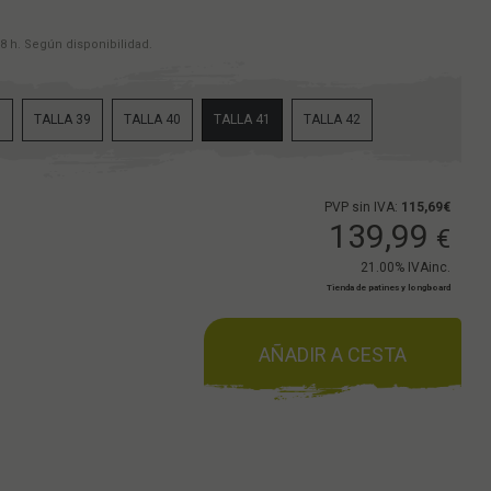
8 h. Según disponibilidad.
8
TALLA 39
TALLA 40
TALLA 41
TALLA 42
PVP sin IVA:
115,69€
139,99
€
21.00%
IVAinc.
Tienda de patines y longboard
AÑADIR A CESTA