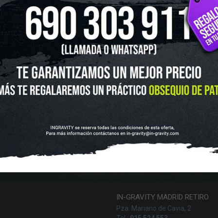
UTLET
NOVEDADES
CLUBS Y ASOCIACIONES
SITUACIÓN 
SKATEBOARD
SCOOTER
PROTECCIONES
ACCESORI
VOLUCIONES Y DATOS DE INTERÉS
AVISO LEGAL
POLÍTICA DE CO
FINANCIA CON:
IN-GRAVITY MADRID RETIRO
Pza. Mariano de Cavia, 2
Tel.:
915 524 553