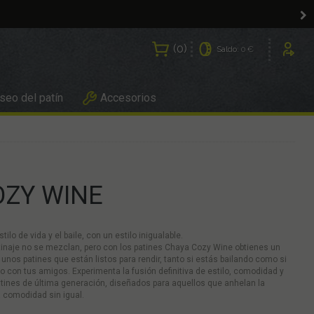
0
Saldo:
0 €
Usuarios
eo del patín
Accesorios
OZY WINE
tilo de vida y el baile, con un estilo inigualable.
atinaje no se mezclan, pero con los patines Chaya Cozy Wine obtienes un
n unos patines que están listos para rendir, tanto si estás bailando como si
con tus amigos. Experimenta la fusión definitiva de estilo, comodidad y
tines de última generación, diseñados para aquellos que anhelan la
 comodidad sin igual.