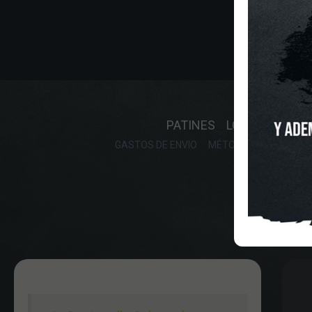
INICIO
O
PATINES
LONGBOARD
GASTOS DE ENVIO
MÉTODOS DE PAGO, DE