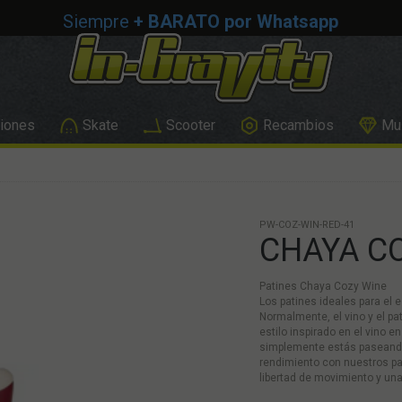
Siempre
+ BARATO por Whatsapp
iones
Skate
Scooter
Recambios
Mus
PW-COZ-WIN-RED-41
CHAYA C
Patines Chaya Cozy Wine
Los patines ideales para el es
Normalmente, el vino y el p
estilo inspirado en el vino e
simplemente estás paseando 
rendimiento con nuestros pa
libertad de movimiento y una