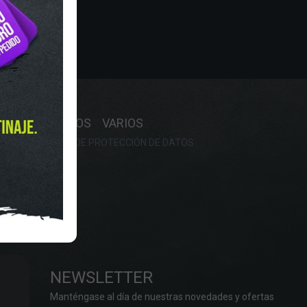
Y HORARIO
OS
RECAMBIOS
VARIOS
OKIES
POLÍTICA DE PROTECCIÓN DE DATOS
NEWSLETTER
Manténgase al día de nuestras novedades y ofertas