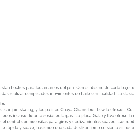
tán hechos para los amantes del jam. Con su diseño de corte bajo, e
das realizar complicados movimientos de baile con facilidad. La clási
les
ticar jam skating, y los patines Chaya Chameleon Low la ofrecen. Cue
odos incluso durante sesiones largas. La placa Galaxy Evo ofrece la 
s el control que necesitas para giros y deslizamientos suaves. Las rue
o rápido y suave, haciendo que cada deslizamiento se sienta sin esfu