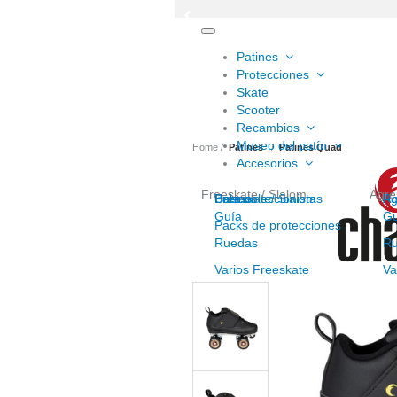
Toggle
navigation
Patines
Protecciones
Skate
Scooter
Recambios
Museo del patín
Home
Patines
Patines Quad
Accesorios
Freeskate / Slalom
Agre
Freeskate/ Slalom
Cascos
Para coleccionistas
Bolsas
Ag
Ro
Guía
Gu
Packs de protecciones
Ruedas
R
Varios Freeskate
Va