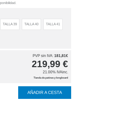
onibilidad.
TALLA 39
TALLA 40
TALLA 41
PVP sin IVA:
181,81€
219,99
€
21.00%
IVAinc.
Tienda de patines y longboard
AÑADIR A CESTA