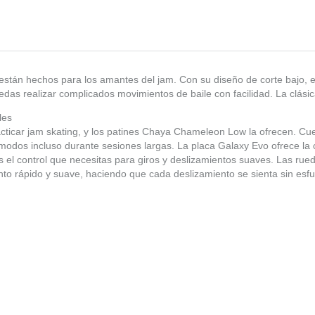
tán hechos para los amantes del jam. Con su diseño de corte bajo, e
das realizar complicados movimientos de baile con facilidad. La clási
les
ticar jam skating, y los patines Chaya Chameleon Low la ofrecen. Cue
odos incluso durante sesiones largas. La placa Galaxy Evo ofrece la 
s el control que necesitas para giros y deslizamientos suaves. Las rue
o rápido y suave, haciendo que cada deslizamiento se sienta sin esfu