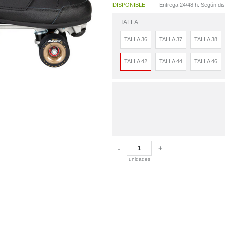
DISPONIBLE
Entrega 24/48 h. Según disp
TALLA
TALLA 36
TALLA 37
TALLA 38
TALLA 42
TALLA 44
TALLA 46
-
+
unidades