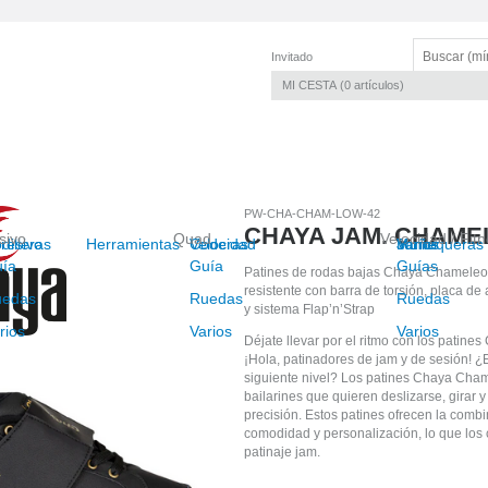
Invitado
MI CESTA
0
artículos
PW-CHA-CHAM-LOW-42
CHAYA JAM. CHAM
sivo
Quad
Velocidad / Fit
resivo
dilleras
Herramientas
Velocidad
Coderas
Junior
Muñequeras
Varios
ía
Guía
Guías
Patines de rodas bajas Chaya Chameleon
resistente con barra de torsión, placa d
uedas
Ruedas
Ruedas
y sistema Flap’n’Strap
rios
Varios
Varios
Déjate llevar por el ritmo con los pati
¡Hola, patinadores de jam y de sesión! ¿E
siguiente nivel? Los patines Chaya Cha
bailarines que quieren deslizarse, girar y
precisión. Estos patines ofrecen la comb
comodidad y personalización, lo que los 
patinaje jam.