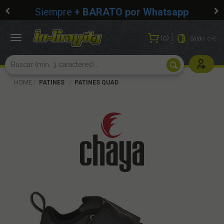
Siempre
+ BARATO por Whatsapp
0
Toggle
Saldo:
0 €
navigation
Usuarios r
HOME
PATINES
PATINES QUAD