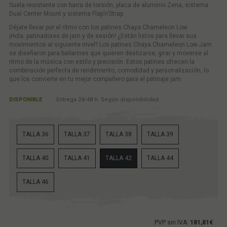
Suela resistente con barra de torsión, placa de aluminio Zena, sistema
Dual Center Mount y sistema Flap’n’Strap
Déjate llevar por el ritmo con los patines Chaya Chameleon Low
¡Hola, patinadores de jam y de sesión! ¿Están listos para llevar sus
movimientos al siguiente nivel? Los patines Chaya Chameleon Low Jam
se diseñaron para bailarines que quieren deslizarse, girar y moverse al
ritmo de la música con estilo y precisión. Estos patines ofrecen la
combinación perfecta de rendimiento, comodidad y personalización, lo
que los convierte en tu mejor compañero para el patinaje jam.
DISPONIBLE
Entrega 24/48 h. Según disponibilidad.
TALLA 36
TALLA 37
TALLA 38
TALLA 39
TALLA 40
TALLA 41
TALLA 42
TALLA 44
TALLA 46
PVP sin IVA:
181,81€