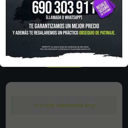
Pza. Mariano de Cavia, 2
Tel.:
915 524 553
in-gravity@in-gravity.com
HORARIO
Lunes a Viernes de 12:00 - 20:30
Sabado De 10:00 - 20:30
Domingo 10:00-15:00
In-Gravity roller&skate shop