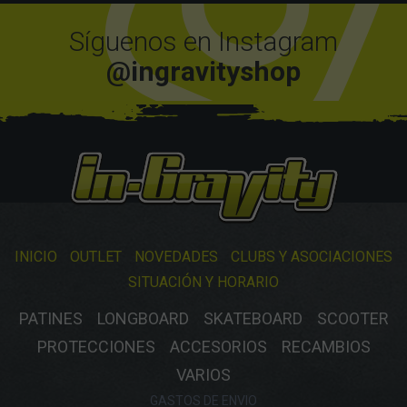
Síguenos en Instagram
@ingravityshop
INICIO
OUTLET
NOVEDADES
CLUBS Y ASOCIACIONES
SITUACIÓN Y HORARIO
PATINES
LONGBOARD
SKATEBOARD
SCOOTER
PROTECCIONES
ACCESORIOS
RECAMBIOS
VARIOS
GASTOS DE ENVIO