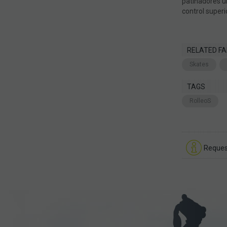
patinadores u
control super
RELATED FA
Skates
TAGS
RolleoS
Reques