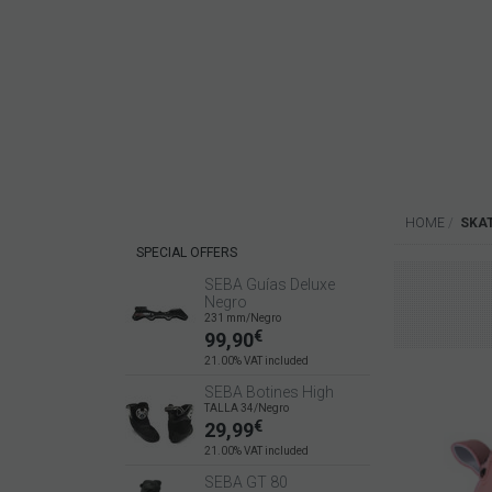
HOME
SKA
SPECIAL OFFERS
SEBA Guías Deluxe
Negro
231 mm/Negro
€
99,90
21.00%
VAT included
SEBA Botines High
TALLA 34/Negro
€
29,99
21.00%
VAT included
SEBA GT 80