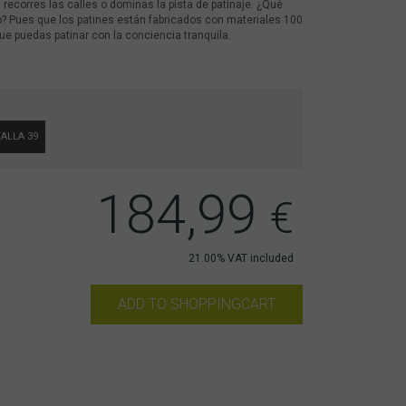
recorres las calles o dominas la pista de patinaje. ¿Qué
? Pues que los patines están fabricados con materiales 100
ue puedas patinar con la conciencia tranquila.
ALLA 39
184,99
€
21.00%
VAT included
ADD TO SHOPPINGCART