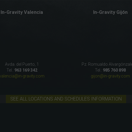
In-Gravity Valencia
In-Gravity Gijón
Avda. del Puerto, 1
Pz. Romualdo Alvargónzale
Tel.:
963 169 342
Tel.:
985 760 898
valencia@in-gravity.com
gijon@in-gravity.com
SEE ALL LOCATIONS AND SCHEDULES INFORMATION