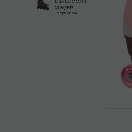
TALLA 42/ACABADO 1
€
259,99
Exempt from VAT