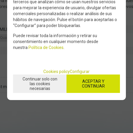
na mayor flexibilidad. El Miyu Pink Leopard viene con una placa compue
terceros que analizan cómo se usan nuestros servicios
iores, para que puedas patinar con confianza mientras aprendes nuevos 
para mejorar la experiencia de usuario, divulgar ofertas
comerciales personalizadas o realizar análisis de sus
hábitos de navegación. Pulse el botón para aceptarlas o
“Configurar” para poder bloquearlas.
MILIES
Puede revisar toda la información y retirar su
Quad skates
Classic
consentimiento en cualquier momento desde
nuestra
Política de Cookies
.
Cookies policy
Configurar
Continuar solo con
ACEPTAR Y
las cookies
CONTINUAR
t more inf
Recommend
necesarias