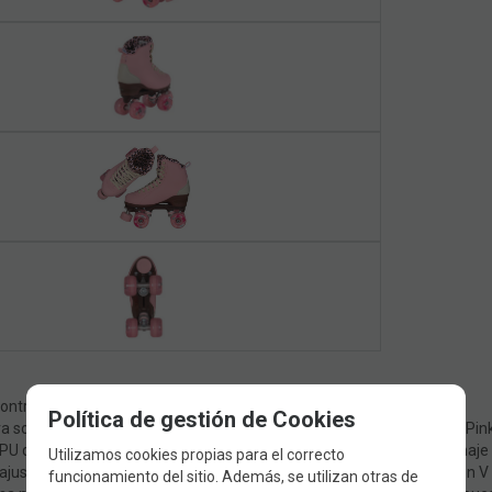
control superiores.
Política de gestión de Cookies
a soportar las exigencias de un estilo de vida activo, las Chaya Miyu P
U que puede soportar golpes y resistir incluso las sesiones de patinaje
Utilizamos cookies propias para el correcto
ajuste cómodo sin obstaculizar el rendimiento, y el profundo corte en V e
funcionamiento del sitio. Además, se utilizan otras de