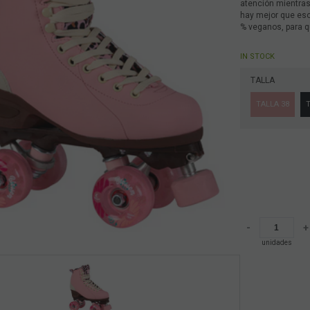
atención mientras 
hay mejor que eso
% veganos, para q
IN STOCK
TALLA
TALLA 38
T
-
+
unidades