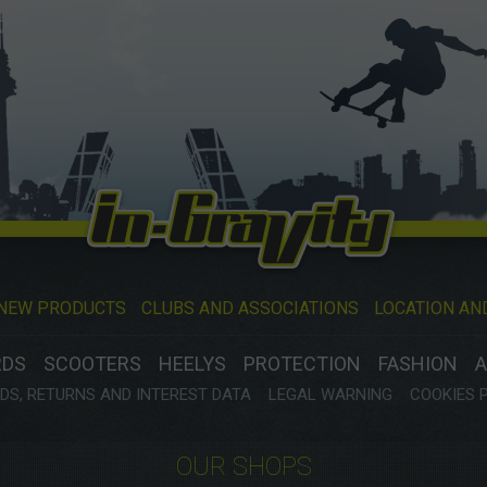
NEW PRODUCTS
CLUBS AND ASSOCIATIONS
LOCATION AN
RDS
SCOOTERS
HEELYS
PROTECTION
FASHION
A
S, RETURNS AND INTEREST DATA
LEGAL WARNING
COOKIES 
OUR SHOPS