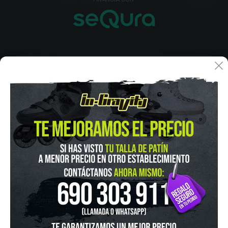
IN-GRAVITY MADRID RETIRO
Pza. Mariano de Cavia, 2
Tel.:
915 524 553
in-gravity@in-gravity.com
HORARIO
Lunes a Viernes de 12:00 - 20:30