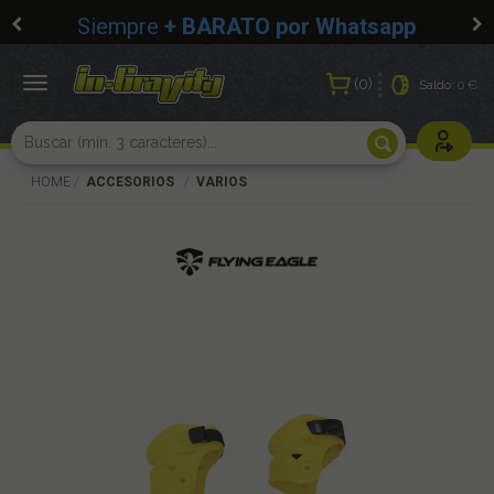
Siempre
+ BARATO por Whatsapp
0
Toggle
Saldo:
0 €
navigation
Usuarios r
HOME
ACCESORIOS
VARIOS