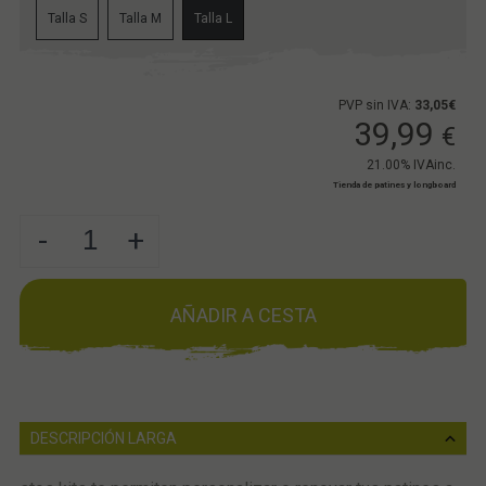
Talla S
Talla M
Talla L
PVP sin IVA:
33,05€
39,99
€
21.00%
IVAinc.
Tienda de patines y longboard
-
+
AÑADIR A CESTA
DESCRIPCIÓN LARGA