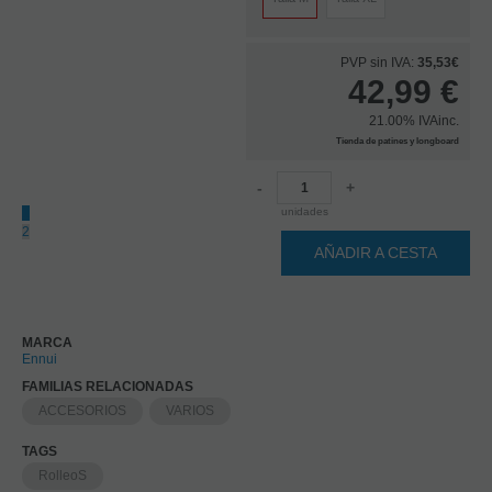
PVP sin IVA:
35,53€
42,99
€
21.00%
IVAinc.
Tienda de patines y longboard
-
+
unidades
1
2
AÑADIR A CESTA
MARCA
Ennui
FAMILIAS RELACIONADAS
ACCESORIOS
VARIOS
TAGS
RolleoS