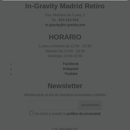
In-Gravity Madrid Retiro
Pza. Mariano de Cavia, 2
Tel.:
915 524 553
in-gravity@in-gravity.com
HORARIO
Lunes a Viernes de 12:00 - 20:30
Sabado De 10:00 - 20:30
Domingo 10:00-15:00
Facebook
Instagram
Youtube
Newsletter
Manténgase al día de nuestras novedades y ofertas
He leído y acepto la
política de privacidad
CIF: B87698197