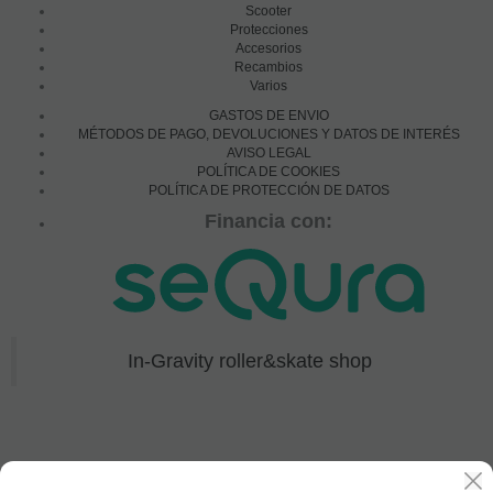
Scooter
Protecciones
Accesorios
Recambios
Varios
GASTOS DE ENVIO
MÉTODOS DE PAGO, DEVOLUCIONES Y DATOS DE INTERÉS
AVISO LEGAL
POLÍTICA DE COOKIES
POLÍTICA DE PROTECCIÓN DE DATOS
Financia con:
In-Gravity roller&skate shop