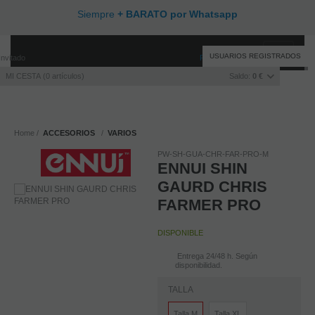
Siempre
+ BARATO por Whatsapp
Toggle
USUARIOS REGISTRADOS
Invitado
Registro
/
Iniciar sesión
navigati
MI CESTA
0
artículos
Saldo:
0 €
Home
ACCESORIOS
VARIOS
PW-SH-GUA-CHR-FAR-PRO-M
ENNUI SHIN
GAURD CHRIS
FARMER PRO
DISPONIBLE
Entrega 24/48 h. Según
disponibilidad.
TALLA
Talla M
Talla XL