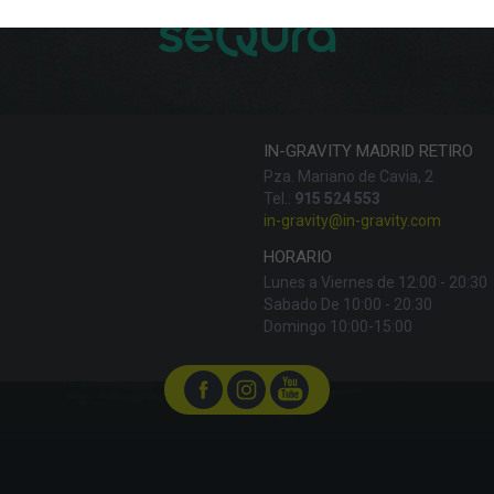
IN-GRAVITY MADRID RETIRO
Pza. Mariano de Cavia, 2
Tel.:
915 524 553
in-gravity@in-gravity.com
HORARIO
Lunes a Viernes de 12:00 - 20:30
Sabado De 10:00 - 20:30
Domingo 10:00-15:00