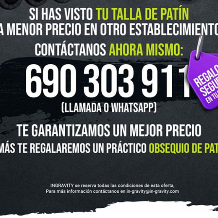
guenos en Instagram
@ingravitys
UTLET
NOVEDADES
CLUBS Y ASOCIACIONES
SITUACIÓN 
SKATEBOARD
SCOOTER
PROTECCIONES
ACCESORI
VOLUCIONES Y DATOS DE INTERÉS
AVISO LEGAL
POLÍTICA DE CO
FINANCIA CON: