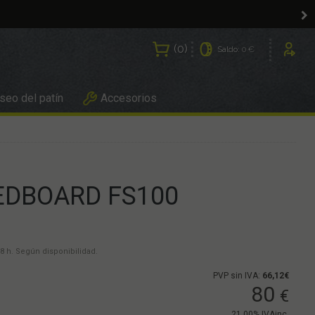
0
Saldo:
0 €
Usuarios
eo del patín
Accesorios
EDBOARD FS100
8 h. Según disponibilidad.
PVP sin IVA:
66,12€
80
€
21.00%
IVAinc.