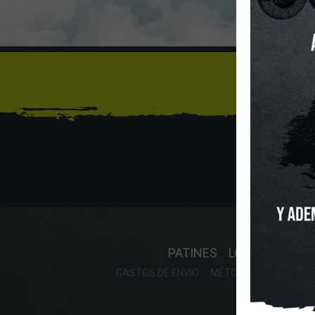
Sí
INICIO
O
PATINES
LONGBOARD
GASTOS DE ENVIO
MÉTODOS DE PAGO, DE