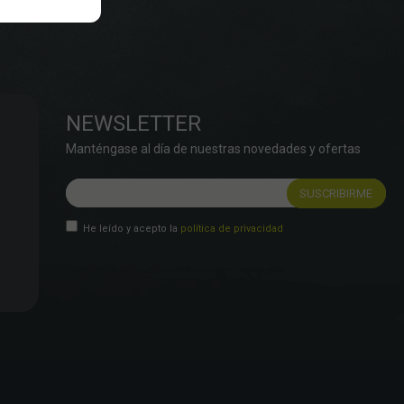
NEWSLETTER
Manténgase al día de nuestras novedades y ofertas
He leído y acepto la
política de privacidad