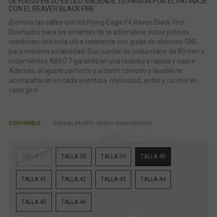
DE FUEGO EN SU ESTILO. ENCIENDE TU PASIÓN POR EL PATINAJE
CON EL REAVER BLACK FIRE
¡Domina las calles con los Flying Eagle F4 Raven Black Fire!
Diseñados para los amantes de la adrenalina, estos patines
combinan una bota ultra resistente con guías de aluminio CNC
para máxima estabilidad. Sus ruedas de poliuretano de 80 mm y
rodamientos ABEC 7 garantizan una rodadura rápida y suave.
Además, el ajuste perfecto y el botín cómodo y lavable te
acompañarán en cada aventura. ¡Velocidad, estilo y control en
cada giro!
DISPONIBLE
Entrega 24/48 h. Según disponibilidad.
TALLA 37
TALLA 38
TALLA 39
TALLA 40
TALLA 41
TALLA 42
TALLA 43
TALLA 44
TALLA 45
TALLA 46