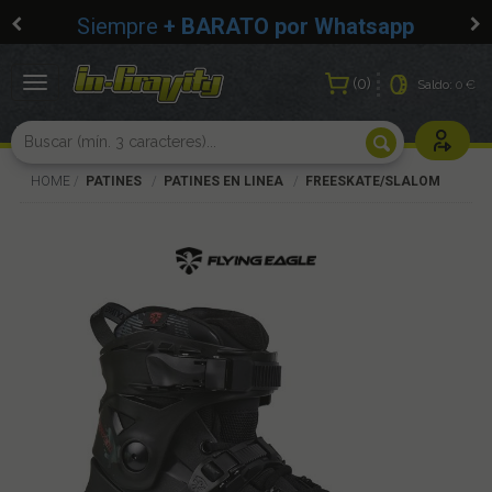
Siempre
+ BARATO por Whatsapp
0
Toggle
Saldo:
0 €
navigation
Usuarios r
HOME
PATINES
PATINES EN LINEA
FREESKATE/SLALOM