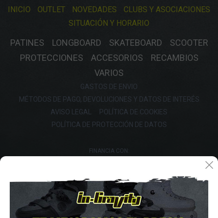
INICIO
OUTLET
NOVEDADES
CLUBS Y ASOCIACIONES
SITUACIÓN Y HORARIO
PATINES
LONGBOARD
SKATEBOARD
SCOOTER
PROTECCIONES
ACCESORIOS
RECAMBIOS
VARIOS
GASTOS DE ENVIO
MÉTODOS DE PAGO, DEVOLUCIONES Y DATOS DE INTERÉS
AVISO LEGAL
POLÍTICA DE COOKIES
POLÍTICA DE PROTECCIÓN DE DATOS
FINANCIA CON: