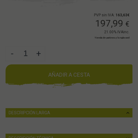
PVP sin IVA:
163,63€
197,99
€
21.00%
IVAinc.
Tienda de patines y longboard
-
+
AÑADIR A CESTA
DESCRIPCIÓN LARGA