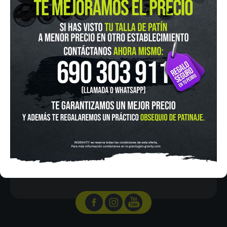
IN-GRAVITY MADRID RETIRO
Pza. Mariano de Cavia, 2
Tel.:
915 524 553
in-gravity@in-gravity.com
HORARIO
Lunes a Viernes de 12:00 - 20:30
Sabado De 10:00 - 20:30
Domingo 10:00-15:00