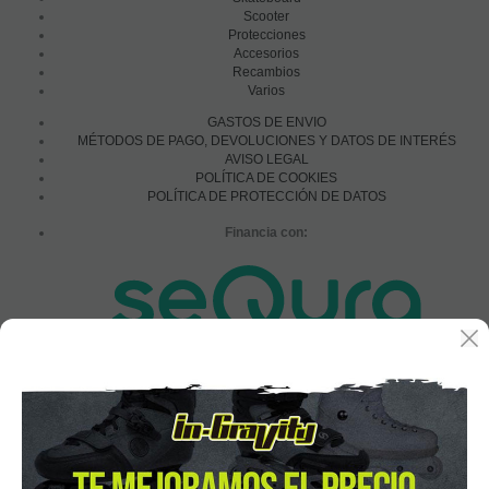
Scooter
Protecciones
Accesorios
Recambios
Varios
GASTOS DE ENVIO
MÉTODOS DE PAGO, DEVOLUCIONES Y DATOS DE INTERÉS
AVISO LEGAL
POLÍTICA DE COOKIES
POLÍTICA DE PROTECCIÓN DE DATOS
Financia con:
In-Gravity roller&skate shop