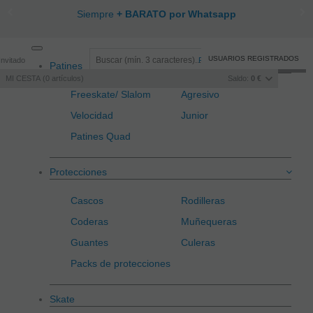
Siempre
+ BARATO por Whatsapp
Toggle
USUARIOS REGISTRADOS
Invitado
Registro
/
Iniciar sesión
Patines
navigation
MI CESTA
0
artículos
Saldo:
0 €
Freeskate/ Slalom
Agresivo
Velocidad
Junior
Patines Quad
Protecciones
Cascos
Rodilleras
Coderas
Muñequeras
Guantes
Culeras
Packs de protecciones
Skate