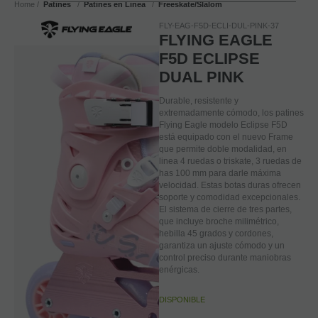
Home
Patines
Patines en Linea
Freeskate/Slalom
FLY-EAG-F5D-ECLI-DUL-PINK-37
FLYING EAGLE
F5D ECLIPSE
DUAL PINK
Durable, resistente y
extremadamente cómodo, los patines
Flying Eagle modelo Eclipse F5D
está equipado con el nuevo Frame
que permite doble modalidad, en
linea 4 ruedas o triskate, 3 ruedas de
has 100 mm para darle máxima
velocidad. Estas botas duras ofrecen
soporte y comodidad excepcionales.
El sistema de cierre de tres partes,
que incluye broche milimétrico,
hebilla 45 grados y cordones,
garantiza un ajuste cómodo y un
control preciso durante maniobras
enérgicas.
DISPONIBLE