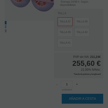
Entrega 24/48 h. Según
disponibilidad.
TALLA
TALLA 37
TALLA 38
1
2
3
TALLA 39
TALLA 40
TALLA 41
PVP sin IVA:
211,24€
255,60
€
21.00%
IVAinc.
Tienda de patines y longboard
-
+
unidades
AÑADIR A CESTA