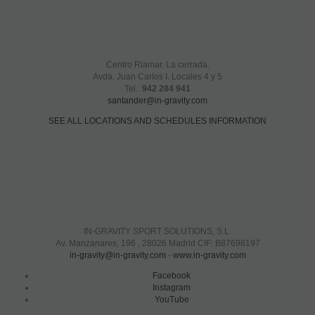
Centro Riamar. La cerrada.
Avda. Juan Carlos I. Locales 4 y 5
Tel.:
942 284 941
santander@in-gravity.com
SEE ALL LOCATIONS AND SCHEDULES INFORMATION
IN-GRAVITY SPORT SOLUTIONS, S.L.
Av. Manzanares, 196 , 28026 Madrid CIF: B87698197
in-gravity@in-gravity.com
-
www.in-gravity.com
Facebook
Instagram
YouTube