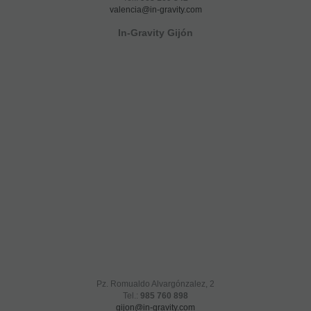
valencia@in-gravity.com
In-Gravity Gijón
Pz. Romualdo Alvargónzalez, 2
Tel.:
985 760 898
gijon@in-gravity.com