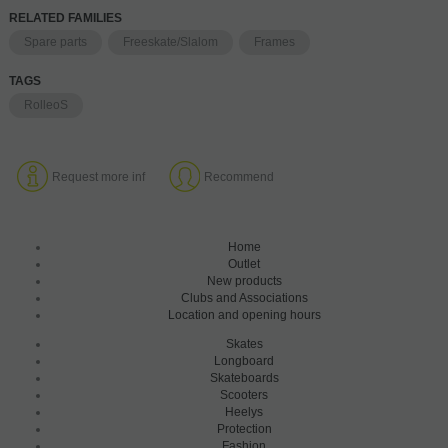
RELATED FAMILIES
Spare parts
Freeskate/Slalom
Frames
TAGS
RolleoS
Request more inf
Recommend
Home
Outlet
New products
Clubs and Associations
Location and opening hours
Skates
Longboard
Skateboards
Scooters
Heelys
Protection
Fashion