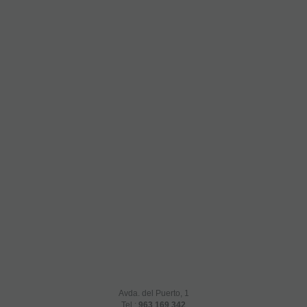
Avda. del Puerto, 1
Tel.:
963 169 342