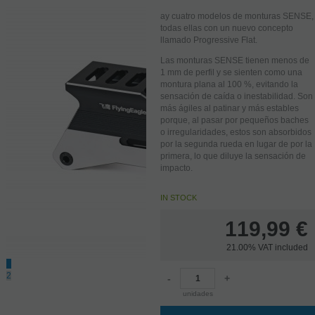
ay cuatro modelos de monturas SENSE,
todas ellas con un nuevo concepto
llamado Progressive Flat.
Las monturas SENSE tienen menos de
1 mm de perfil y se sienten como una
montura plana al 100 %, evitando la
sensación de caída o inestabilidad. Son
más ágiles al patinar y más estables
porque, al pasar por pequeños baches
o irregularidades, estos son absorbidos
por la segunda rueda en lugar de por la
primera, lo que diluye la sensación de
impacto.
IN STOCK
119,99
€
21.00%
VAT included
1
2
-
+
unidades