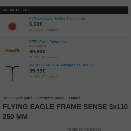
SPECIAL OFFERS
POWERSLIDE Hockey Training Ball
6,99
€
21.00%
VAT included
SEBA Guías Deluxe Naranja
219/Naranja
99,90
€
21.00%
VAT included
MADD GEAR MGP Manillar She Devil 58
35,99
€
21.00%
VAT included
Home
Spare parts
Freeskate/Slalom
Frames
FLYING EAGLE FRAME SENSE 3x110
250 MM
FE-SENSE-FRAME-250