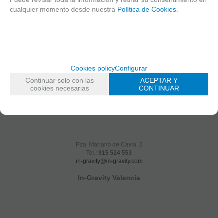
cualquier momento desde nuestra
Política de Cookies
.
Cookies policy
Configurar
Continuar solo con las
ACEPTAR Y
cookies necesarias
CONTINUAR
Pza. Mariano de Cavia, 2
Tel.:
915 524 553
in-gravity@in-gravity.com
In-Gravity Valencia