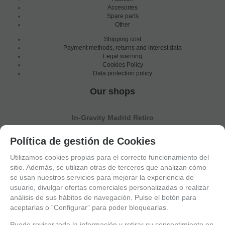
Accesories
Spare parts
Other
Shipping cost
Payment methods, returns and interest data
Legal warning
Cookies Policy
Data protection policy
Our shops
In-Gravity Madrid Retiro
Política de gestión de Cookies
Utilizamos cookies propias para el correcto funcionamiento del
sitio. Además, se utilizan otras de terceros que analizan cómo
se usan nuestros servicios para mejorar la experiencia de
usuario, divulgar ofertas comerciales personalizadas o realizar
análisis de sus hábitos de navegación. Pulse el botón para
aceptarlas o “Configurar” para poder bloquearlas.
Puede revisar toda la información y retirar su consentimiento en