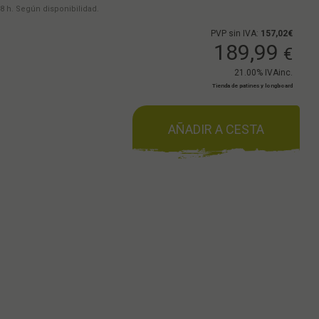
8 h. Según disponibilidad.
PVP sin IVA:
157,02€
189,99
€
21.00%
IVAinc.
Tienda de patines y longboard
AÑADIR A CESTA