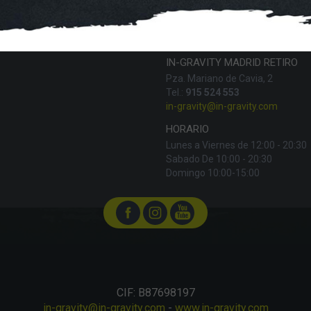
IN-GRAVITY MADRID RETIRO
Pza. Mariano de Cavia, 2
Tel.:
915 524 553
in-gravity@in-gravity.com
HORARIO
Lunes a Viernes de 12:00 - 20:30
Sabado De 10:00 - 20:30
Domingo 10:00-15:00
CIF: B87698197
in-gravity@in-gravity.com
-
www.in-gravity.com