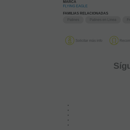
MARCA
FLYING EAGLE
FAMILIAS RELACIONADAS
Patines
Patines en Linea
F
Solicitar más info
Recom
Síg