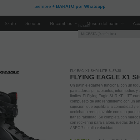
Siempre
+ BARATO por Whatsapp
Skate
Scooter
Recambios
Museo del patín
Acc
Invitado
MI CESTA
0
artículos
FLY-EAG-X1-SHRI-LITE-BL37/38
FLYING EAGLE X1 S
Un patín elegante y funcional con un toqu
patinadores principiantes, intermedios y
límites. El Flying Eagle SHRIKE LITE cue
compuesto de alto rendimiento con un am
sujeción, que equilibra la comodidad y el 
acolchado reemplazable con una parte s
transpirabilidad. Se completa con marco
con rockering para slalom, ruedas de PU
ABEC 7 de alta velocidad.