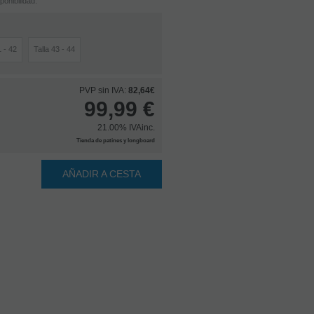
onibilidad.
1 - 42
Talla 43 - 44
PVP sin IVA:
82,64€
99,99
€
21.00%
IVAinc.
Tienda de patines y longboard
AÑADIR A CESTA