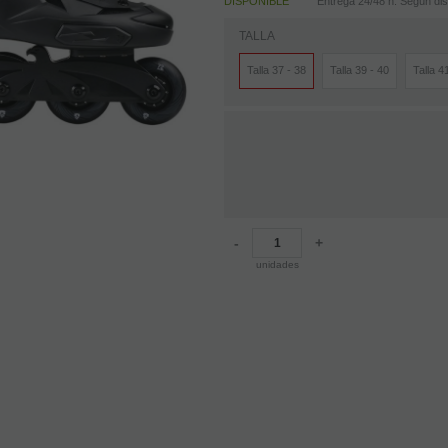
DISPONIBLE
Entrega 24/48 h. Según disp
TALLA
Talla 37 - 38
Talla 39 - 40
Talla 4
-
+
unidades