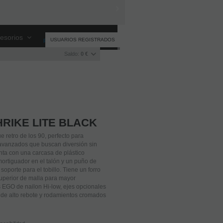
esorios
USUARIOS REGISTRADOS
Registro
/
Iniciar sesión
Saldo:
0 €
HRIKE LITE BLACK
e retro de los 90, perfecto para
 avanzados que buscan diversión sin
nta con una carcasa de plástico
ortiguador en el talón y un puño de
soporte para el tobillo. Tiene un forro
uperior de malla para mayor
s EGO de nailon Hi-low, ejes opcionales
 de alto rebote y rodamientos cromados