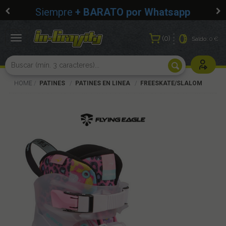
Siempre
+ BARATO por Whatsapp
0
Toggle
Saldo:
0 €
navigation
Usuarios r
HOME
PATINES
PATINES EN LINEA
FREESKATE/SLALOM