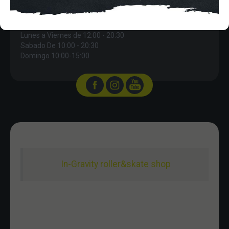
in-gravity@in-gravity.com
HORARIO
Lunes a Viernes de 12:00 - 20:30
Sabado De 10:00 - 20:30
Domingo 10:00-15:00
In-Gravity roller&skate shop