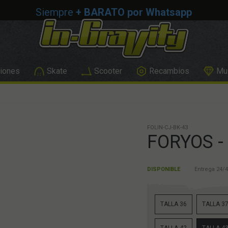
Siempre
+ BARATO por Whatsapp
iones
Skate
Scooter
Recambios
Mus
FOLIN-CJ-BK-43
FORYOS -
DISPONIBLE
Entrega 24/4
TALLA 36
TALLA 3