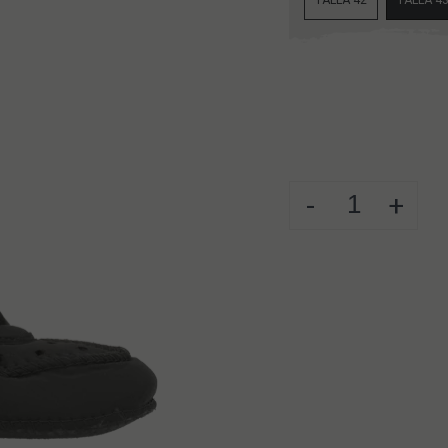
TALLA 42
TALLA 4
-
+