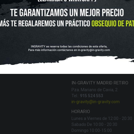
UTLET
NOVEDADES
CLUBS Y ASOCIACIONES
SITUACIÓN 
SKATEBOARD
SCOOTER
PROTECCIONES
ACCESORI
VOLUCIONES Y DATOS DE INTERÉS
AVISO LEGAL
POLÍTICA DE CO
FINANCIA CON:
IN-GRAVITY MADRID RETIRO
Pza. Mariano de Cavia, 2
Tel.:
915 524 553
in-gravity@in-gravity.com
HORARIO
Lunes a Viernes de 12:00 - 20:30
Sabado De 10:00 - 20:30
Domingo 10:00-15:00