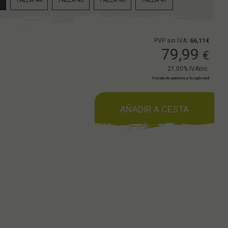
3
TALLA 44
TALLA 45
TALLA 46
TALLA 47
PVP sin IVA:
66,11€
79,99
€
21.00%
IVAinc.
Tienda de patines y longboard
AÑADIR A CESTA