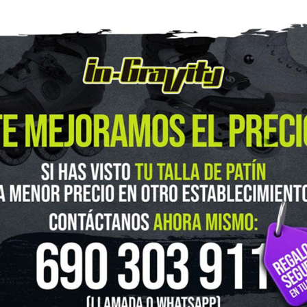
guenos en Instagram
@ingravitys