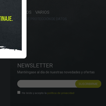
Y HORARIO
OS
RECAMBIOS
VARIOS
OKIES
POLÍTICA DE PROTECCIÓN DE DATOS
NEWSLETTER
Manténgase al día de nuestras novedades y ofertas
He leído y acepto la
política de privacidad