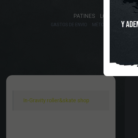
INICIO
O
PATINES
LONGBOARD
GASTOS DE ENVIO
MÉTODOS DE PAGO, DE
In-Gravity roller&skate shop