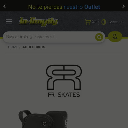
No te pierdas
nuestro
Outlet
0
Toggle
Saldo:
0 €
navigation
Usuarios r
HOME
ACCESORIOS