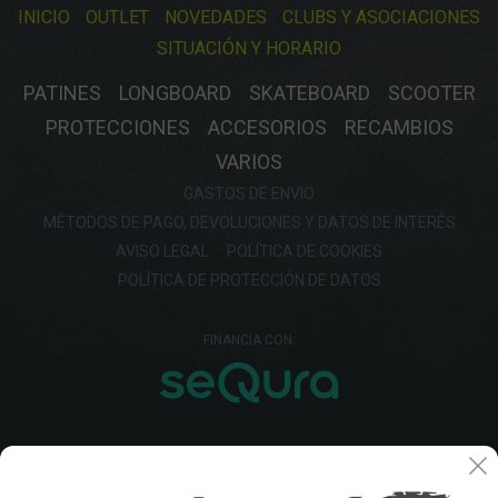
INICIO
OUTLET
NOVEDADES
CLUBS Y ASOCIACIONES
SITUACIÓN Y HORARIO
PATINES
LONGBOARD
SKATEBOARD
SCOOTER
PROTECCIONES
ACCESORIOS
RECAMBIOS
VARIOS
GASTOS DE ENVIO
MÉTODOS DE PAGO, DEVOLUCIONES Y DATOS DE INTERÉS
AVISO LEGAL
POLÍTICA DE COOKIES
POLÍTICA DE PROTECCIÓN DE DATOS
FINANCIA CON: