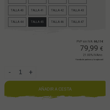
TALLA 40
TALLA 41
TALLA 42
TALLA 43
TALLA 44
TALLA 45
TALLA 46
TALLA 47
PVP sin IVA:
66,11€
79,99
€
21.00%
IVAinc.
Tienda de patines y longboard
-
+
AÑADIR A CESTA