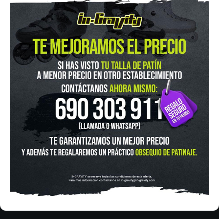
IN-GRAVITY MADRID RETIRO
Pza. Mariano de Cavia, 2
Tel.:
915 524 553
in-gravity@in-gravity.com
HORARIO
Lunes a Viernes de 12:00 - 20:30
Sabado De 10:00 - 20:30
Domingo 10:00-15:00