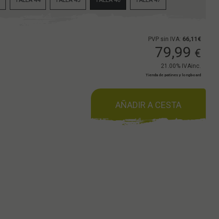
3
TALLA 44
TALLA 45
TALLA 46
TALLA 47
PVP sin IVA:
66,11€
79,99
€
21.00%
IVAinc.
Tienda de patines y longboard
AÑADIR A CESTA