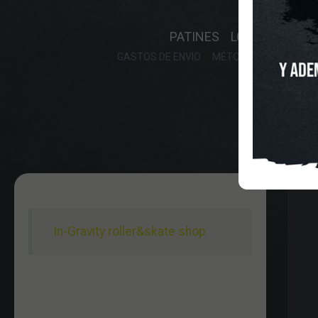
INICIO
O
PATINES
LONGBOARD
GASTOS DE ENVIO
MÉTODOS DE PAGO, DE
In-Gravity roller&skate shop