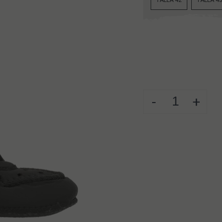
TALLA 42
TALLA 4
-
+