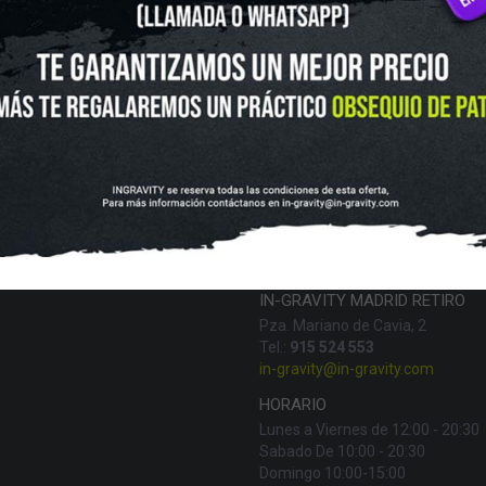
UTLET
NOVEDADES
CLUBS Y ASOCIACIONES
SITUACIÓN 
SKATEBOARD
SCOOTER
PROTECCIONES
ACCESORI
VOLUCIONES Y DATOS DE INTERÉS
AVISO LEGAL
POLÍTICA DE CO
FINANCIA CON:
IN-GRAVITY MADRID RETIRO
Pza. Mariano de Cavia, 2
Tel.:
915 524 553
in-gravity@in-gravity.com
HORARIO
Lunes a Viernes de 12:00 - 20:30
Sabado De 10:00 - 20:30
Domingo 10:00-15:00