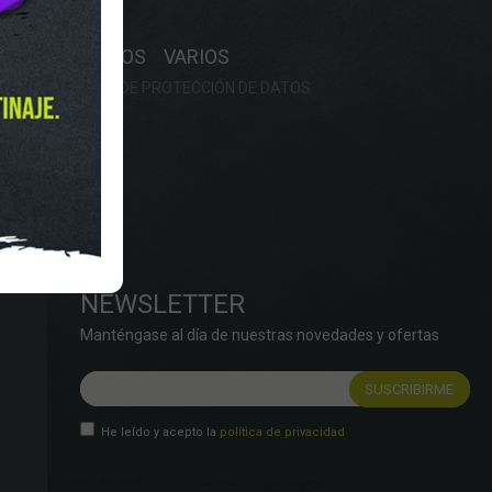
Y HORARIO
OS
RECAMBIOS
VARIOS
OKIES
POLÍTICA DE PROTECCIÓN DE DATOS
NEWSLETTER
Manténgase al día de nuestras novedades y ofertas
He leído y acepto la
política de privacidad