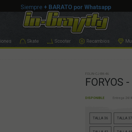
Siempre
+ BARATO por Whatsapp
iones
Skate
Scooter
Recambios
Mus
FOLIN-CJ-BK-46
FORYOS -
DISPONIBLE
Entrega 24/4
TALLA 36
TALLA 3