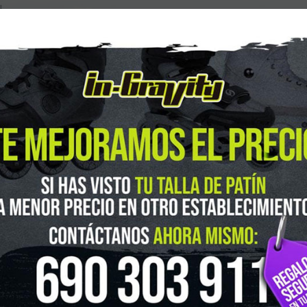
guenos en Instagram
@ingravitys