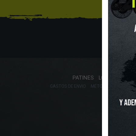
Sí
INICIO
O
PATINES
LONGBOARD
GASTOS DE ENVIO
MÉTODOS DE PAGO, DE