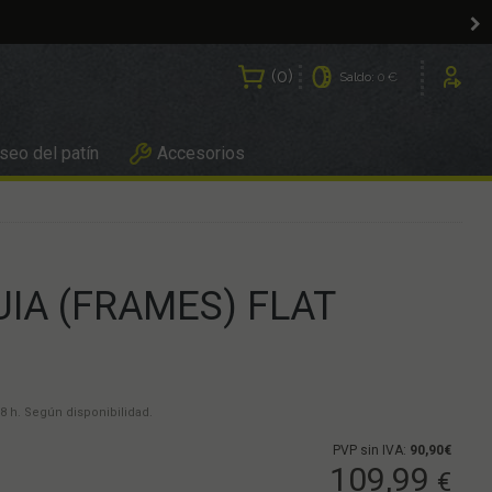
0
Saldo:
0 €
Usuarios
eo del patín
Accesorios
GUIA (FRAMES) FLAT
8 h. Según disponibilidad.
PVP sin IVA:
90,90€
109,99
€