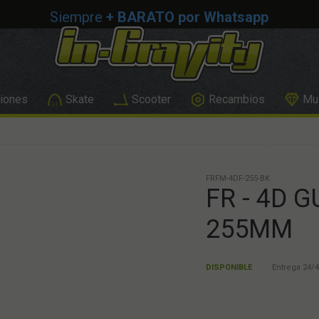
Siempre
+ BARATO por Whatsapp
iones
Skate
Scooter
Recambios
Mus
FRFM-4DF-255-BK
FR - 4D 
255MM
DISPONIBLE
Entrega 24/4