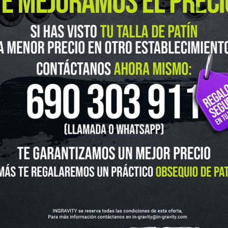
guenos en Instagram
@ingravitys
UTLET
NOVEDADES
CLUBS Y ASOCIACIONES
SITUACIÓN 
SKATEBOARD
SCOOTER
PROTECCIONES
ACCESORI
VOLUCIONES Y DATOS DE INTERÉS
AVISO LEGAL
POLÍTICA DE CO
FINANCIA CON: