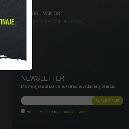
Y HORARIO
OS
RECAMBIOS
VARIOS
OKIES
POLÍTICA DE PROTECCIÓN DE DATOS
NEWSLETTER
Manténgase al día de nuestras novedades y ofertas
He leído y acepto la
política de privacidad