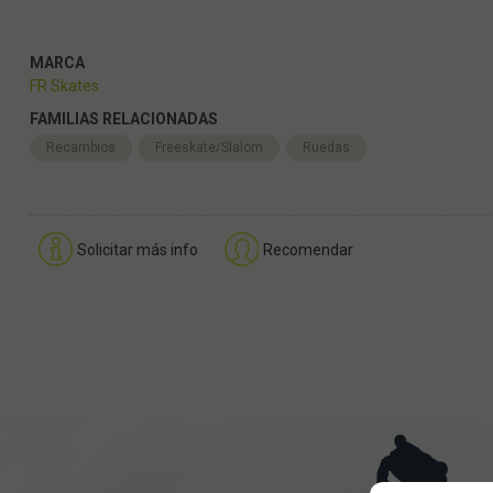
MARCA
FR Skates
FAMILIAS RELACIONADAS
Recambios
Freeskate/Slalom
Ruedas
Solicitar más info
Recomendar