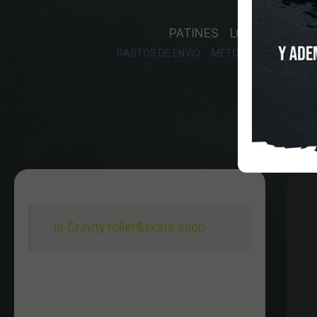
INICIO
O
PATINES
LONGBOARD
GASTOS DE ENVIO
MÉTODOS DE PAGO, DE
In-Gravity roller&skate shop