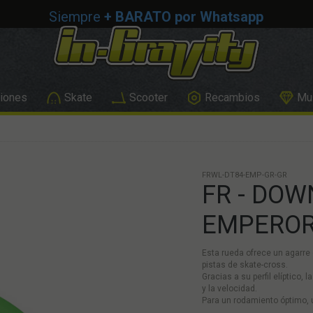
Siempre
+ BARATO por Whatsapp
iones
Skate
Scooter
Recambios
Mus
FRWL-DT84-EMP-GR-GR
FR - DOW
EMPEROR 
Esta rueda ofrece un agarre
pistas de skate-cross.
Gracias a su perfil elíptico
y la velocidad.
Para un rodamiento óptimo, 