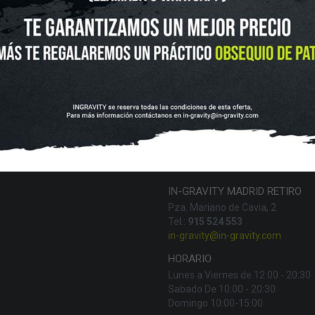
UTLET
NOVEDADES
CLUBS Y ASOCIACIONES
SITUACIÓN 
SKATEBOARD
SCOOTER
PROTECCIONES
ACCESORI
VOLUCIONES Y DATOS DE INTERÉS
AVISO LEGAL
POLÍTICA DE CO
FINANCIA CON:
IN-GRAVITY MADRID RETIRO
Pza. Mariano de Cavia, 2
Tel.:
915 524 553
in-gravity@in-gravity.com
HORARIO
Lunes a Viernes de 12:00 - 20:30
Sabado De 10:00 - 20:30
Domingo 10:00-15:00