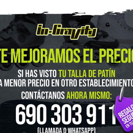
guenos en Instagram
@ingravitys