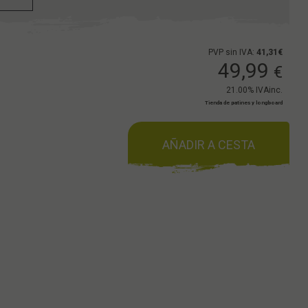
PVP sin IVA:
41,31€
49,99
€
21.00%
IVAinc.
Tienda de patines y longboard
AÑADIR A CESTA