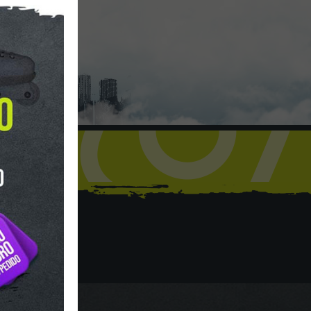
hop
Y HORARIO