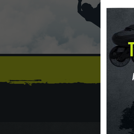
Sí
INICIO
O