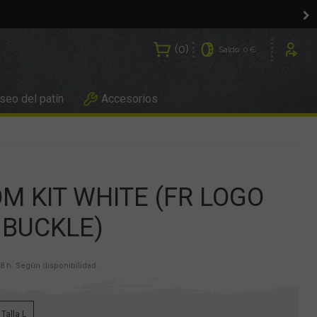
0
Saldo:
0 €
Usuarios
eo del patín
Accesorios
M KIT WHITE (FR LOGO
 BUCKLE)
8 h. Según disponibilidad.
Talla L