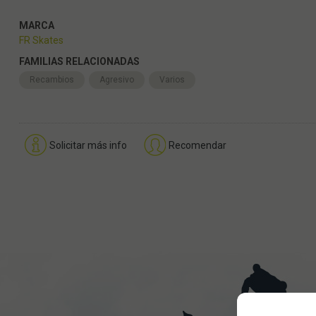
MARCA
FR Skates
FAMILIAS RELACIONADAS
Recambios
Agresivo
Varios
Solicitar más info
Recomendar