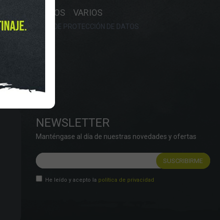
OS
RECAMBIOS
VARIOS
OKIES
POLÍTICA DE PROTECCIÓN DE DATOS
NEWSLETTER
Manténgase al día de nuestras novedades y ofertas
He leído y acepto la
política de privacidad