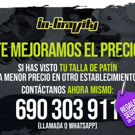
guenos en Instagram
@ingravitys
UTLET
NOVEDADES
CLUBS Y ASOCIACIONES
SITUACIÓN 