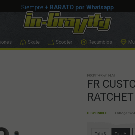
Siempre
+ BARATO por Whatsapp
iones
Skate
Scooter
Recambios
Mus
FRCKIT-FR-WH-LM
FR CUSTO
RATCHET
DISPONIBLE
Entrega 24/4
Talla S
Talla M