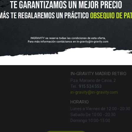
SKATEBOARD
SCOOTER
PROTECCIONES
ACCESORI
VOLUCIONES Y DATOS DE INTERÉS
AVISO LEGAL
POLÍTICA DE CO
FINANCIA CON:
IN-GRAVITY MADRID RETIRO
Pza. Mariano de Cavia, 2
Tel.:
915 524 553
in-gravity@in-gravity.com
HORARIO
Lunes a Viernes de 12:00 - 20:30
Sabado De 10:00 - 20:30
Domingo 10:00-15:00