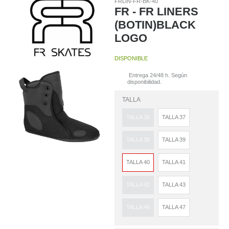
FRLIN-FR-BK-40
FR - FR LINERS
(BOTIN)BLACK
LOGO
DISPONIBLE
Entrega 24/48 h. Según
disponibilidad.
TALLA
TALLA 36
TALLA 37
TALLA 38
TALLA 39
TALLA 40
TALLA 41
TALLA 42
TALLA 43
TALLA 46
TALLA 47