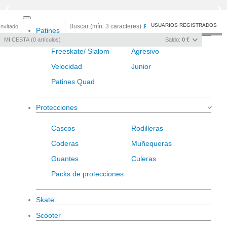
Toggle
USUARIOS REGISTRADOS
Invitado
Registro
/
Iniciar sesión
Patines
navigation
MI CESTA
0
artículos
Saldo:
0 €
Freeskate/ Slalom
Agresivo
Velocidad
Junior
Patines Quad
Protecciones
Cascos
Rodilleras
Coderas
Muñequeras
Guantes
Culeras
Packs de protecciones
Skate
Scooter