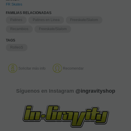
FR Skates
FAMILIAS RELACIONADAS
Patines
Patines en Linea
Freeskate/Slalom
Recambios
Freeskate/Slalom
TAGS
RolleoS
Solicitar más info
Recomendar
Síguenos en Instagram
@ingravityshop