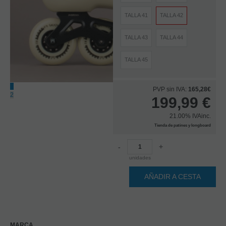
TALLA 41
TALLA 42
TALLA 43
TALLA 44
TALLA 45
1
PVP sin IVA:
165,28€
2
199,99
€
21.00%
IVAinc.
Tienda de patines y longboard
-
+
unidades
AÑADIR A CESTA
MARCA