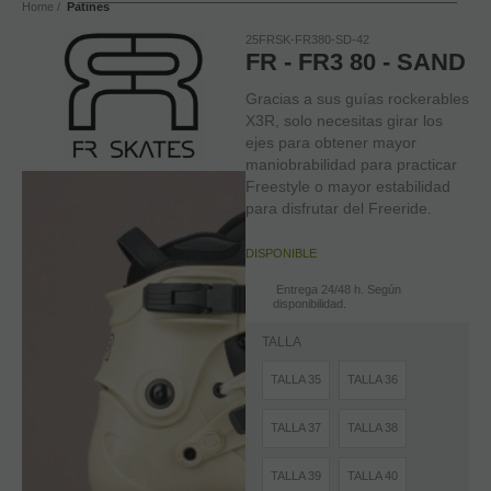
Home
Patines
25FRSK-FR380-SD-42
FR - FR3 80 - SAND
Gracias a sus guías rockerables
X3R, solo necesitas girar los
ejes para obtener mayor
maniobrabilidad para practicar
Freestyle o mayor estabilidad
para disfrutar del Freeride.
DISPONIBLE
Entrega 24/48 h. Según
disponibilidad.
TALLA
TALLA 35
TALLA 36
TALLA 37
TALLA 38
TALLA 39
TALLA 40