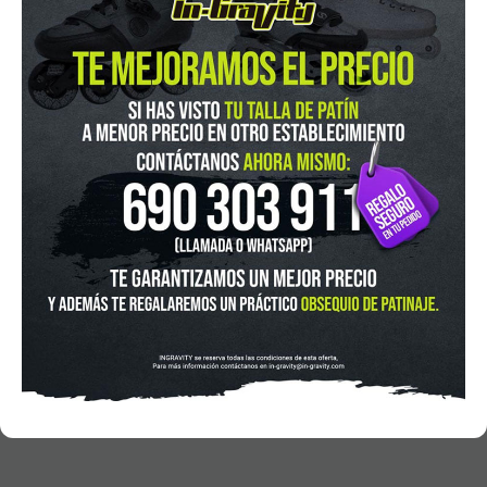
In-Gravity roller&skate shop