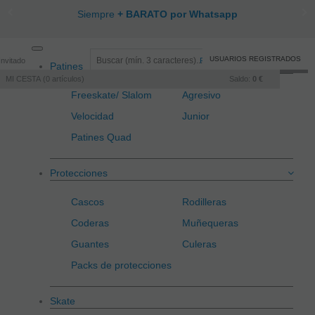
Siempre
+ BARATO por Whatsapp
Toggle
USUARIOS REGISTRADOS
Invitado
Registro
/
Iniciar sesión
Patines
navigation
MI CESTA
0
artículos
Saldo:
0 €
Freeskate/ Slalom
Agresivo
Velocidad
Junior
Patines Quad
Protecciones
Cascos
Rodilleras
Coderas
Muñequeras
Guantes
Culeras
Packs de protecciones
Skate