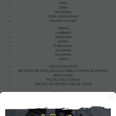
Inicio
Outlet
Novedades
Clubs y Asociaciones
Situación y Horario
Patines
Longboard
Skateboard
Scooter
Protecciones
Accesorios
Recambios
Varios
GASTOS DE ENVIO
MÉTODOS DE PAGO, DEVOLUCIONES Y DATOS DE INTERÉS
AVISO LEGAL
POLÍTICA DE COOKIES
POLÍTICA DE PROTECCIÓN DE DATOS
Financia con: