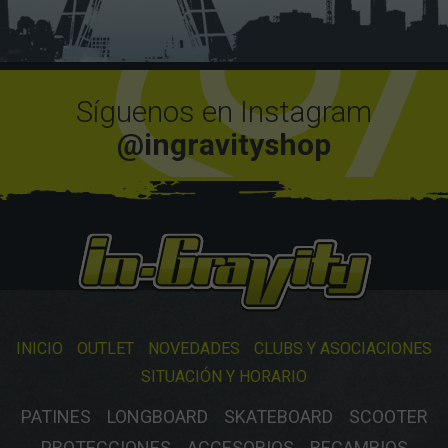
Síguenos en Instagram
@ingravityshop
INICIO
OUTLET
NOVEDADES
CLUBS Y ASOCIACIONES
SITUACIÓN Y HORARIO
PATINES
LONGBOARD
SKATEBOARD
SCOOTER
PROTECCIONES
ACCESORIOS
RECAMBIOS