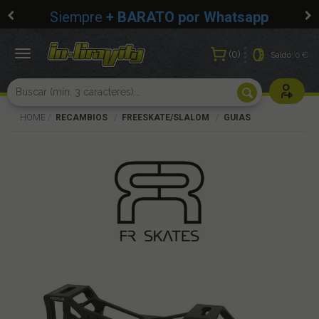
Siempre
+ BARATO por Whatsapp
0
Toggle
Saldo:
0 €
navigation
Usuarios r
HOME
RECAMBIOS
FREESKATE/SLALOM
GUIAS