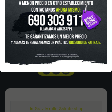
IN-GRAVITY MADRID RETIRO
Pza. Mariano de Cavia, 2
Tel.:
915 524 553
in-gravity@in-gravity.com
HORARIO
Lunes a Viernes de 12:00 - 20:30
Sabado De 10:00 - 20:30
Domingo 10:00-15:00
In-Gravity roller&skate shop