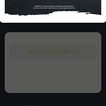
Domingo 10:00-15:00
In-Gravity roller&skate shop