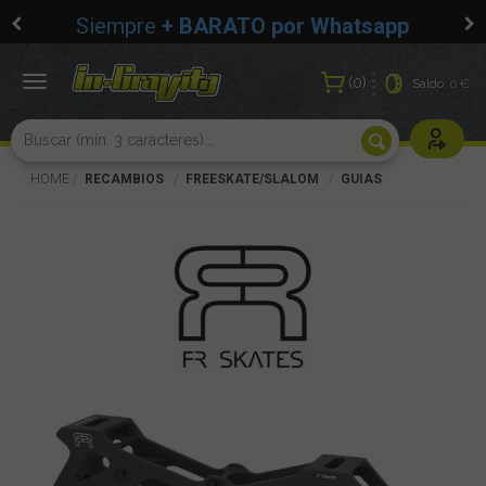
Siempre
+ BARATO por Whatsapp
0
Toggle
Saldo:
0 €
navigation
Usuarios r
HOME
RECAMBIOS
FREESKATE/SLALOM
GUIAS