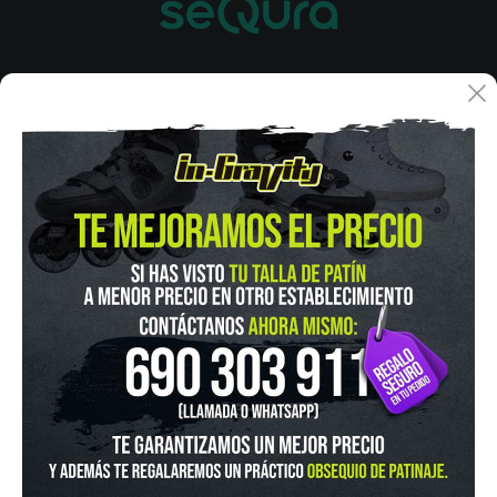
IN-GRAVITY MADRID RETIRO
Pza. Mariano de Cavia, 2
Tel.:
915 524 553
in-gravity@in-gravity.com
HORARIO
Lunes a Viernes de 12:00 - 20:30
Sabado De 10:00 - 20:30