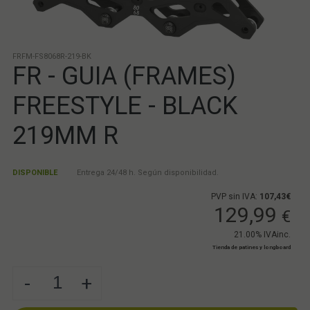
FRFM-FS8068R-219-BK
FR - GUIA (FRAMES)
FREESTYLE - BLACK
219MM R
DISPONIBLE
Entrega 24/48 h. Según disponibilidad.
PVP sin IVA:
107,43€
129,99
€
21.00%
IVAinc.
Tienda de patines y longboard
-
+