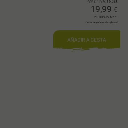
PVP sin IVA:
16,52€
19,99
€
21.00%
IVAinc.
Tienda de patines y longboard
AÑADIR A CESTA