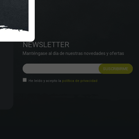
NEWSLETTER
Manténgase al día de nuestras novedades y ofertas
He leído y acepto la
política de privacidad