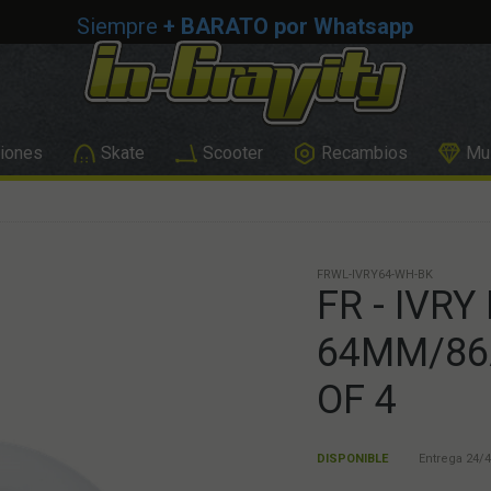
Siempre
+ BARATO por Whatsapp
iones
Skate
Scooter
Recambios
Mus
FRWL-IVRY64-WH-BK
FR - IVR
64MM/86A
OF 4
DISPONIBLE
Entrega 24/4