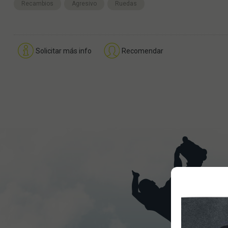
Recambios
Agresivo
Ruedas
Solicitar más info
Recomendar