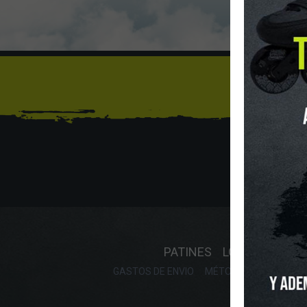
Sí
INICIO
O
PATINES
LONGBOARD
GASTOS DE ENVIO
MÉTODOS DE PAGO, DE