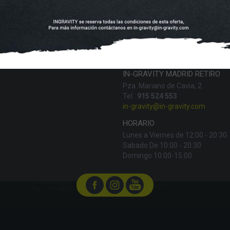
FINANCIA CON:
IN-GRAVITY MADRID RETIRO
Pza. Mariano de Cavia, 2
Tel.:
915 524 553
in-gravity@in-gravity.com
HORARIO
Lunes a Viernes de 12:00 - 20:30
Sabado De 10:00 - 20:30
Domingo 10:00-15:00