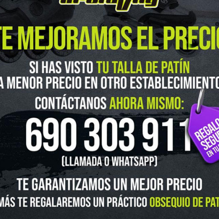
guenos en Instagram
@ingravitys
UTLET
NOVEDADES
CLUBS Y ASOCIACIONES
SITUACIÓN 
SKATEBOARD
SCOOTER
PROTECCIONES
ACCESORI
VOLUCIONES Y DATOS DE INTERÉS
AVISO LEGAL
POLÍTICA DE CO