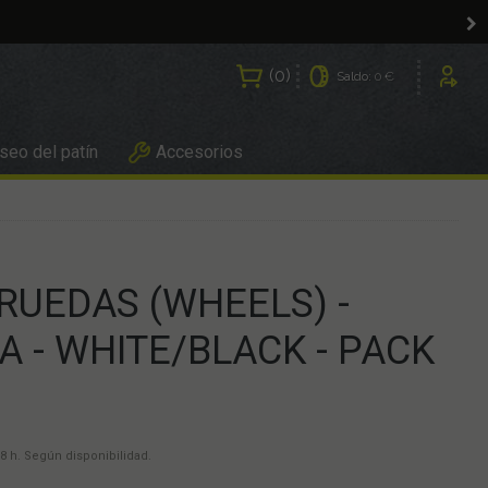
0
Saldo:
0 €
Usuarios
eo del patín
Accesorios
Y RUEDAS (WHEELS) -
 - WHITE/BLACK - PACK
8 h. Según disponibilidad.