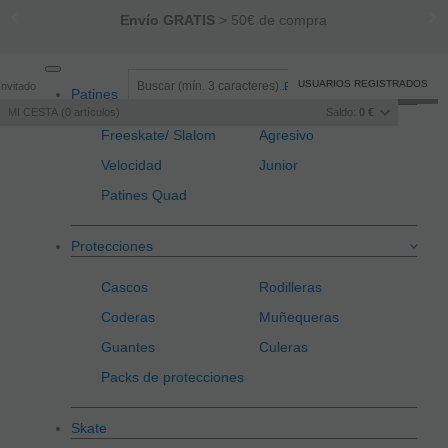
Envío GRATIS
> 50€ de compra
Toggle
USUARIOS REGISTRADOS
Invitado
Registro
/
Iniciar sesión
Patines
navigation
MI CESTA
0
artículos
Saldo:
0 €
Freeskate/ Slalom
Agresivo
Velocidad
Junior
Patines Quad
Protecciones
Cascos
Rodilleras
Coderas
Muñequeras
Guantes
Culeras
Packs de protecciones
Skate