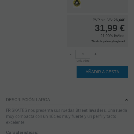
PVP sin IVA:
26,44€
31,99
€
21.00%
IVAinc.
Tienda de patines y longboard
-
+
unidades
AÑADIR A CESTA
DESCRIPCIÓN LARGA
FR SKATES nos presenta sus ruedas
Street Invaders
. Una rueda
muy compacta con un núcleo muy fuerte y un perfil y tacto
excelente.
Características: