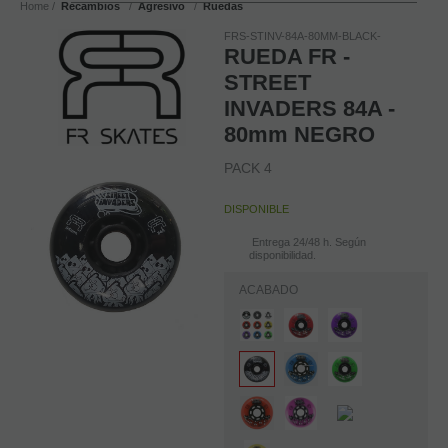
Home
Recambios
Agresivo
Ruedas
FRS-STINV-84A-80MM-BLACK-
RUEDA FR -
STREET
INVADERS 84A -
80mm NEGRO
PACK 4
DISPONIBLE
Entrega 24/48 h. Según
disponibilidad.
ACABADO