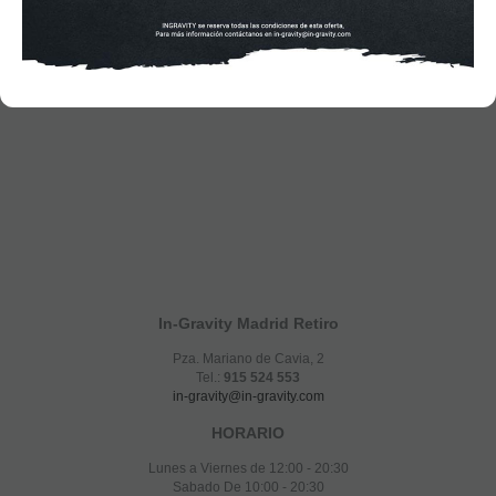
In-Gravity Madrid Retiro
Pza. Mariano de Cavia, 2
Tel.:
915 524 553
in-gravity@in-gravity.com
HORARIO
Lunes a Viernes de 12:00 - 20:30
Sabado De 10:00 - 20:30