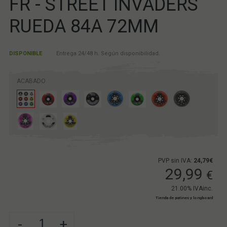
FR - STREET INVADERS
RUEDA 84A 72MM
DISPONIBLE
Entrega 24/48 h. Según disponibilidad.
ACABADO
PVP sin IVA:
24,79€
29,99
€
21.00%
IVAinc.
Tienda de patines y longboard
-
+