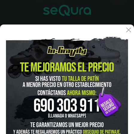
IN-GRAVITY MADRID RETIRO
Pza. Mariano de Cavia, 2
Tel.:
915 524 553
in-gravity@in-gravity.com
HORARIO
Lunes a Viernes de 12:00 - 20:30