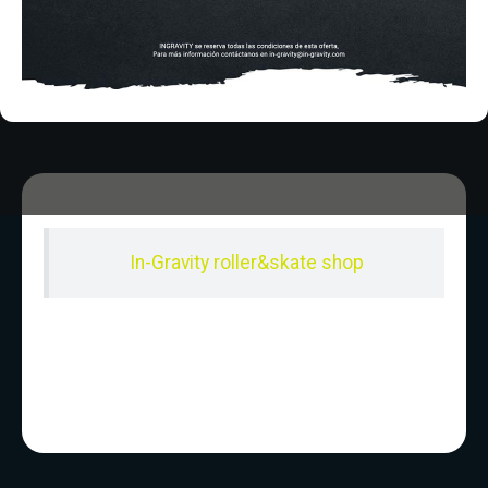
Sabado De 10:00 - 20:30
Domingo 10:00-15:00
In-Gravity roller&skate shop