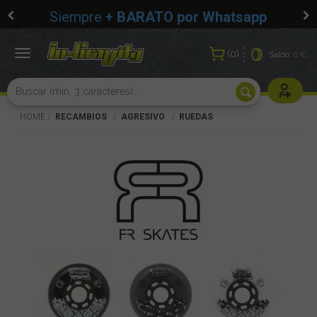
Siempre
+ BARATO por Whatsapp
0
Toggle
Saldo:
0 €
navigation
Usuarios r
HOME
RECAMBIOS
AGRESIVO
RUEDAS