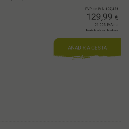
PVP sin IVA:
107,43€
129,99
€
21.00%
IVAinc.
Tienda de patines y longboard
AÑADIR A CESTA