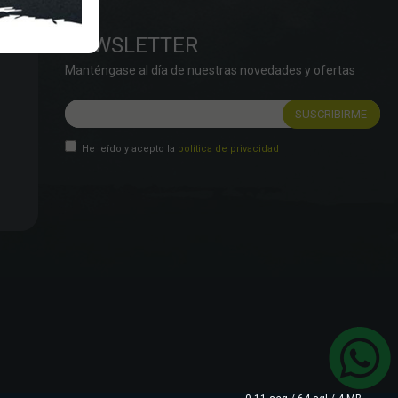
NEWSLETTER
Manténgase al día de nuestras novedades y ofertas
He leído y acepto la
política de privacidad