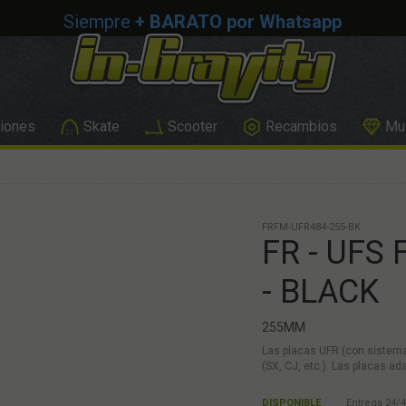
Siempre
+ BARATO por Whatsapp
iones
Skate
Scooter
Recambios
Mus
FRFM-UFR484-255-BK
FR - UFS
- BLACK
255MM
Las placas UFR (con sistema
(SX, CJ, etc.). Las placas
DISPONIBLE
Entrega 24/4