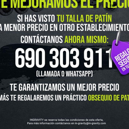
guenos en Instagram
@ingravitys
UTLET
NOVEDADES
CLUBS Y ASOCIACIONES
SITUACIÓN 
SKATEBOARD
SCOOTER
PROTECCIONES
ACCESORI
VOLUCIONES Y DATOS DE INTERÉS
AVISO LEGAL
POLÍTICA DE CO
FINANCIA CON: