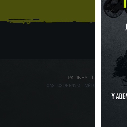
Sí
INICIO
O
PATINES
LONGBOARD
GASTOS DE ENVIO
MÉTODOS DE PAGO, DE