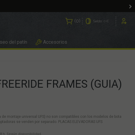
0
Saldo:
0 €
Usuarios
eo del patín
Accesorios
 FREERIDE FRAMES (GUIA)
 de montaje universal UFS) no son compatibles con los modelos de bota
 adaptadoras se venden por separado. PLACAS ELEVADORAS UFS
8 h. Según disponibilidad.