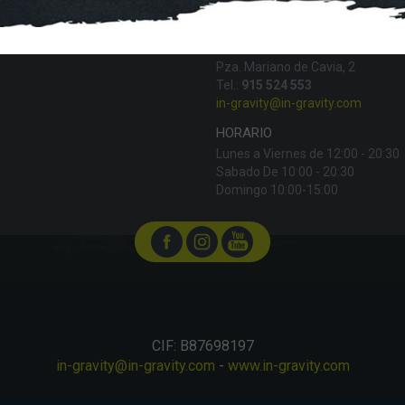
IN-GRAVITY MADRID RETIRO
Pza. Mariano de Cavia, 2
Tel.:
915 524 553
in-gravity@in-gravity.com
HORARIO
Lunes a Viernes de 12:00 - 20:30
Sabado De 10:00 - 20:30
Domingo 10:00-15:00
CIF: B87698197
in-gravity@in-gravity.com
-
www.in-gravity.com