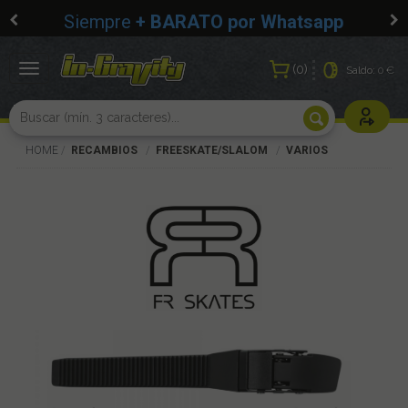
Siempre
+ BARATO por Whatsapp
0
Toggle
Saldo:
0 €
navigation
Usuarios r
HOME
RECAMBIOS
FREESKATE/SLALOM
VARIOS