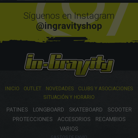
Síguenos en Instagram
@ingravityshop
INICIO
OUTLET
NOVEDADES
CLUBS Y ASOCIACIONES
SITUACIÓN Y HORARIO
PATINES
LONGBOARD
SKATEBOARD
SCOOTER
PROTECCIONES
ACCESORIOS
RECAMBIOS
VARIOS
GASTOS DE ENVIO