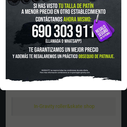
IN-GRAVITY MADRID RETIRO
Pza. Mariano de Cavia, 2
Tel.:
915 524 553
in-gravity@in-gravity.com
HORARIO
Lunes a Viernes de 12:00 - 20:30
Sabado De 10:00 - 20:30
Domingo 10:00-15:00
In-Gravity roller&skate shop