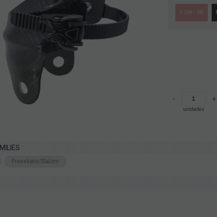
S (34 - 38)
-
+
unidades
MILIES
Freeskate/Slalom