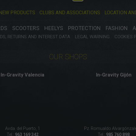
NEW PRODUCTS
CLUBS AND ASSOCIATIONS
LOCATION AN
RDS
SCOOTERS
HEELYS
PROTECTION
FASHION
A
S, RETURNS AND INTEREST DATA
LEGAL WARNING
COOKIES 
OUR SHOPS
In-Gravity Valencia
In-Gravity Gijón
Avda. del Puerto, 1
Pz. Romualdo Alvargónzale
Tel.:
963 169 342
Tel.:
985 760 898