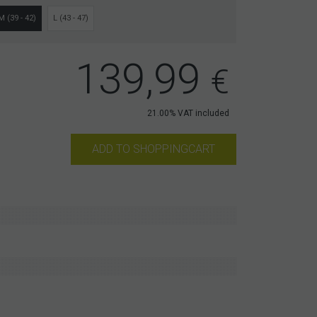
M (39 - 42)
L (43 - 47)
139,99
€
21.00%
VAT included
ADD TO SHOPPINGCART