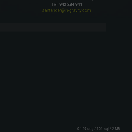
Tel.:
942 284 941
santander@in-gravity.com
0.149 seg /
101 sql
/ 2 MB