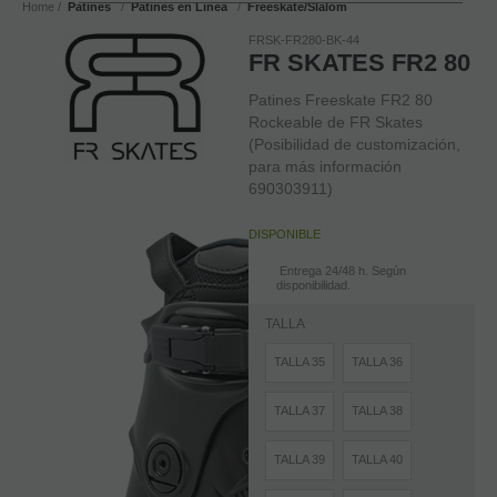
Home
Patines
Patines en Linea
Freeskate/Slalom
FRSK-FR280-BK-44
FR SKATES FR2 80
Patines Freeskate FR2 80
Rockeable de FR Skates
(Posibilidad de customización,
para más información
690303911)
DISPONIBLE
Entrega 24/48 h. Según
disponibilidad.
TALLA
TALLA 35
TALLA 36
TALLA 37
TALLA 38
TALLA 39
TALLA 40