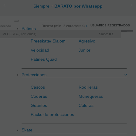
Siempre
+ BARATO por Whatsapp
Toggle
USUARIOS REGISTRADOS
Invitado
Registro
/
Iniciar sesión
Patines
navigation
MI CESTA
0
artículos
Saldo:
0 €
Freeskate/ Slalom
Agresivo
Velocidad
Junior
Patines Quad
Protecciones
Cascos
Rodilleras
Coderas
Muñequeras
Guantes
Culeras
Packs de protecciones
Skate