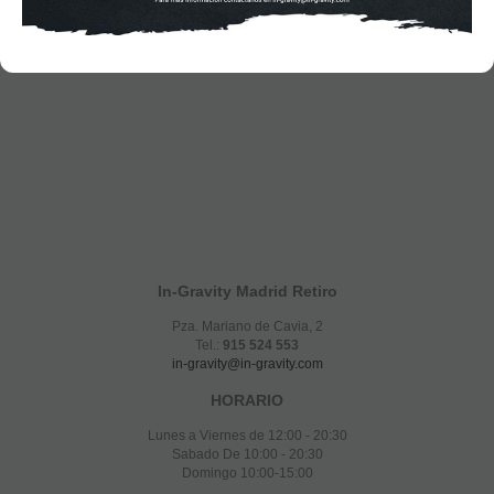
In-Gravity Madrid Retiro
Pza. Mariano de Cavia, 2
Tel.:
915 524 553
in-gravity@in-gravity.com
HORARIO
Lunes a Viernes de 12:00 - 20:30
Sabado De 10:00 - 20:30
Domingo 10:00-15:00