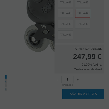
TALLA 41
TALLA 42
TALLA 43
TALLA 44
TALLA 45
TALLA 46
TALLA 47
PVP sin IVA:
204,95€
247,99
€
21.00%
IVAinc.
Tienda de patines y longboard
1
-
+
2
3
unidades
4
AÑADIR A CESTA