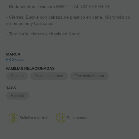
- Rodamientos: Twincam MW7 TITALIUM FREERIDE
- Cierres: Buckle con cabeza de plástico en caña, Micrométrico
en empeine y Cordones
- Tornillería, cierres y chasis en Negro
MARCA
FR Skates
FAMILIAS RELACIONADAS
Patines
Patines en Linea
Freeskate/Slalom
TAGS
RolleoS
Solicitar más info
Recomendar