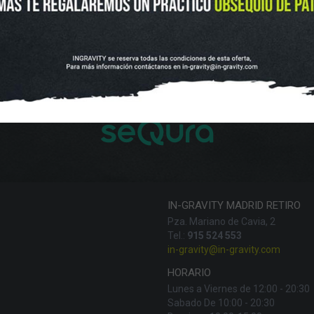
UTLET
NOVEDADES
CLUBS Y ASOCIACIONES
SITUACIÓN 
SKATEBOARD
SCOOTER
PROTECCIONES
ACCESORI
VOLUCIONES Y DATOS DE INTERÉS
AVISO LEGAL
POLÍTICA DE CO
FINANCIA CON:
IN-GRAVITY MADRID RETIRO
Pza. Mariano de Cavia, 2
Tel.:
915 524 553
in-gravity@in-gravity.com
HORARIO
Lunes a Viernes de 12:00 - 20:30
Sabado De 10:00 - 20:30