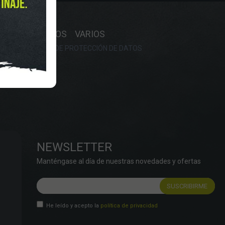
Y HORARIO
OS
RECAMBIOS
VARIOS
OKIES
POLÍTICA DE PROTECCIÓN DE DATOS
NEWSLETTER
Manténgase al día de nuestras novedades y ofertas
He leído y acepto la
política de privacidad