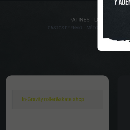
INICIO
O
PATINES
LONGBOARD
GASTOS DE ENVIO
MÉTODOS DE PAGO, DE
In-Gravity roller&skate shop