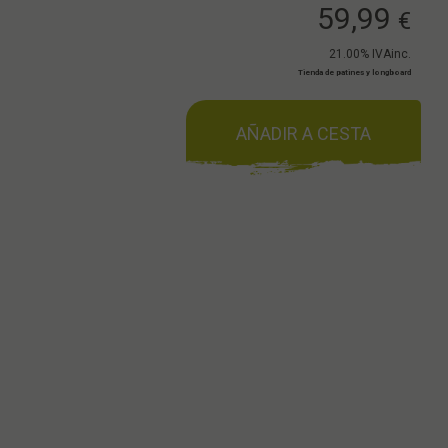
59,99
€
21.00%
IVAinc.
Tienda de patines y longboard
AÑADIR A CESTA