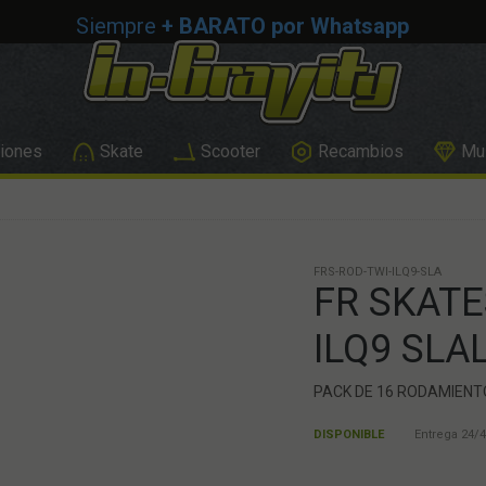
Siempre
+ BARATO por Whatsapp
iones
Skate
Scooter
Recambios
Mus
FRS-ROD-TWI-ILQ9-SLA
FR SKAT
ILQ9 SLA
PACK DE 16 RODAMIENT
DISPONIBLE
Entrega 24/4