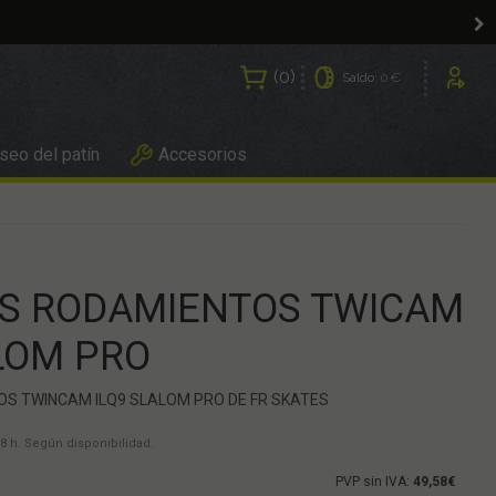
0
Saldo:
0 €
Usuarios
eo del patín
Accesorios
ES RODAMIENTOS TWICAM
LOM PRO
OS TWINCAM ILQ9 SLALOM PRO DE FR SKATES
8 h. Según disponibilidad.
PVP sin IVA:
49,58€