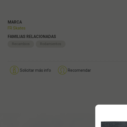
MARCA
FR Skates
FAMILIAS RELACIONADAS
Recambios
Rodamientos
Solicitar más info
Recomendar