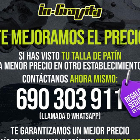
guenos en Instagram
@ingravitys