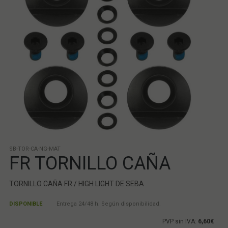
SB-TOR-CA-NG-MAT
FR TORNILLO CAÑA
TORNILLO CAÑA FR / HIGH LIGHT DE SEBA
DISPONIBLE
Entrega 24/48 h. Según disponibilidad.
PVP sin IVA:
6,60€