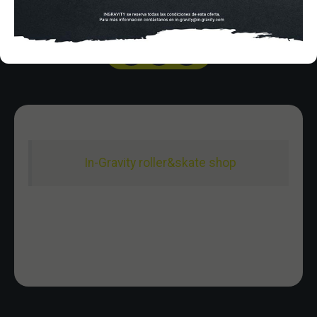
Domingo 10:00-15:00
In-Gravity roller&skate shop