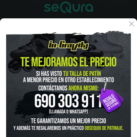
IN-GRAVITY MADRID RETIRO
Pza. Mariano de Cavia, 2
Tel.:
915 524 553
in-gravity@in-gravity.com
HORARIO
Lunes a Viernes de 12:00 - 20:30
Sabado De 10:00 - 20:30