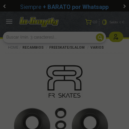
Siempre
+ BARATO por Whatsapp
0
Toggle
Saldo:
0 €
navigation
Usuarios r
HOME
RECAMBIOS
FREESKATE/SLALOM
VARIOS