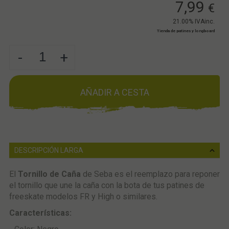
7,99
€
21.00%
IVAinc.
Tienda de patines y longboard
-
+
AÑADIR A CESTA
DESCRIPCIÓN LARGA
El
Tornillo de Caña
de Seba es el reemplazo para reponer
el tornillo que une la caña con la bota de tus patines de
freeskate modelos FR y High o similares.
Características: