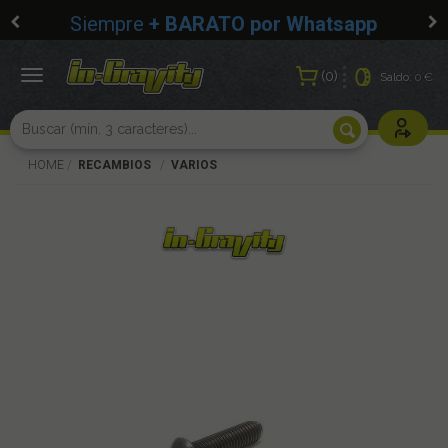
Siempre
+ BARATO por Whatsapp
0
Toggle
Saldo:
0 €
navigation
Usuarios r
HOME
RECAMBIOS
VARIOS