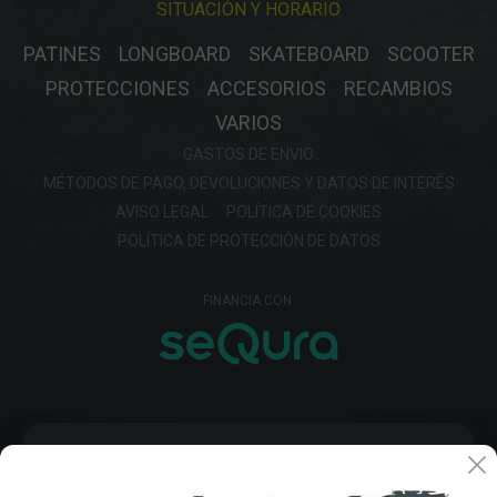
SITUACIÓN Y HORARIO
PATINES
LONGBOARD
SKATEBOARD
SCOOTER
PROTECCIONES
ACCESORIOS
RECAMBIOS
VARIOS
GASTOS DE ENVIO
MÉTODOS DE PAGO, DEVOLUCIONES Y DATOS DE INTERÉS
AVISO LEGAL
POLÍTICA DE COOKIES
POLÍTICA DE PROTECCIÓN DE DATOS
FINANCIA CON: