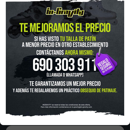
IN-GRAVITY MADRID RETIRO
Pza. Mariano de Cavia, 2
Tel.:
915 524 553
in-gravity@in-gravity.com
HORARIO
Lunes a Viernes de 12:00 - 20:30
Sabado De 10:00 - 20:30
Domingo 10:00-15:00