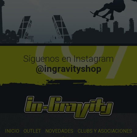
Síguenos en Instagram
@ingravityshop
INICIO
OUTLET
NOVEDADES
CLUBS Y ASOCIACIONES