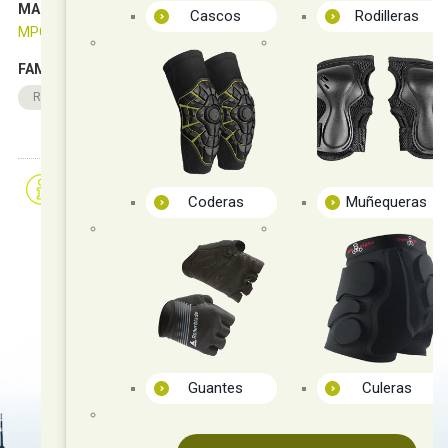
MARCA
Cascos
Rodilleras
MPC
FAMILIAS RELACIONADAS
Recambios
Freeskate/Slalom
Guias
Solicitar más info
Recomendar
Coderas
Muñequeras
Guantes
Culeras