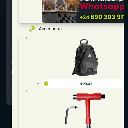
Accesorios
IN-GRAVITY MADRID RETIRO
Pza. Mariano de Cavia, 2
Tel.:
915 524 553
in-gravity@in-gravity.com
HORARIO
Lunes a Viernes de 12:00 - 20:30
Bolsas
Sabado De 10:00 - 20:30
Domingo 10:00-15:00