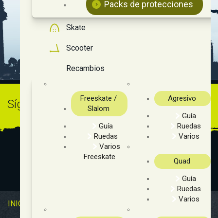
Packs de protecciones
Skate
Scooter
Recambios
Freeskate /
Agresivo
Síguenos en Instagram
@ingravityshop
Slalom
Guía
Guía
Ruedas
Ruedas
Varios
Varios
Freeskate
Quad
Guía
Ruedas
Varios
INICIO
OUTLET
NOVEDADES
CLUBS Y ASOCIACIONES
SITUACIÓN Y HORARIO